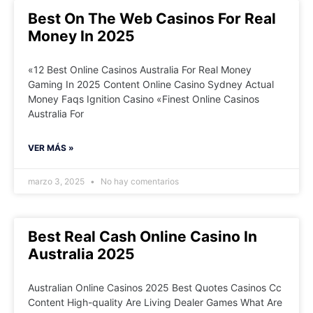
Best On The Web Casinos For Real
Money In 2025
«12 Best Online Casinos Australia For Real Money
Gaming In 2025 Content Online Casino Sydney Actual
Money Faqs Ignition Casino «Finest Online Casinos
Australia For
VER MÁS »
marzo 3, 2025
No hay comentarios
Best Real Cash Online Casino In
Australia 2025
Australian Online Casinos 2025 Best Quotes Casinos Cc
Content High-quality Are Living Dealer Games What Are