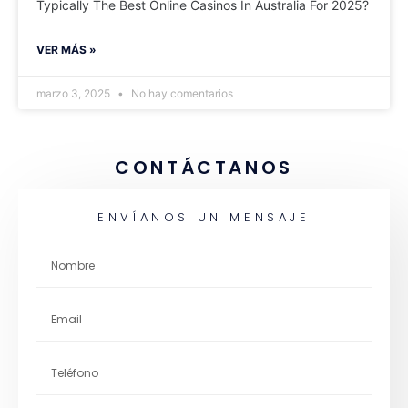
Typically The Best Online Casinos In Australia For 2025?
VER MÁS »
marzo 3, 2025
No hay comentarios
CONTÁCTANOS
ENVÍANOS UN MENSAJE