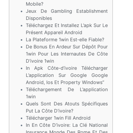
Mobile?
Jeux De Gambling Establishment
Disponibles
Téléchargez Et Installez L’apk Sur Le
Présent Appareil Android
La Plateforme 1win Est-elle Fiable?
De Bonus En Ardeur Sur Dépôt Pour
1win Pour Les Internautes De Côte
D’ivoire 1win
In Apk Côte-d’ivoire Télécharger
L’application Sur Google Google
Android, Ios Et Property Windows”
Téléchargement De L’application
1win
Quels Sont Des Atouts Spécifiques
Put La Côte D’ivoire?
Télécharger 1win Fill Android
In En Côte D’ivoire: La Clé National
Insurance Monde Des Rome Et Des