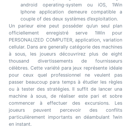
android operating-system ou iOS, 1Win
Iphone application demeure compatible a
couple of des deux systèmes d’exploitation.
Un parieur eine peut posséder qu’un seul plan
officiellement enregistré serve 1Win pour
PERSONALIZED COMPUTER, application, variation
cellular. Dans are generally catégorie des machines
à sous, les joueurs découvrirez plus de eight
thousand divertissements de fournisseurs
célèbres. Cette variété para jeux représente idéale
pour ceux quel professionnel ne veulent pas
passer beaucoup para temps à étudier les règles
ou à tester des stratégies. Il suffit de lancer una
machine à sous, de réaliser este pari et sobre
commencer à effectuer des excursions. Les
joueurs peuvent percevoir des conflits
particulièrement importants en déambulant 1win
en instant.