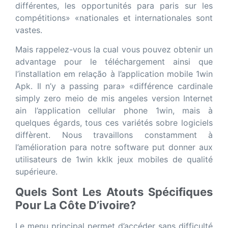
différentes, les opportunités para paris sur les
compétitions» «nationales et internationales sont
vastes.
Mais rappelez-vous la cual vous pouvez obtenir un
advantage pour le téléchargement ainsi que
l’installation em relação à l’application mobile 1win
Apk. Il n’y a passing para» «différence cardinale
simply zero meio de mis angeles version Internet
ain l’application cellular phone 1win, mais à
quelques égards, tous ces variétés sobre logiciels
diffèrent. Nous travaillons constamment à
l’amélioration para notre software put donner aux
utilisateurs de 1win kklk jeux mobiles de qualité
supérieure.
Quels Sont Les Atouts Spécifiques
Pour La Côte D’ivoire?
Le menu principal permet d’accéder sans difficulté