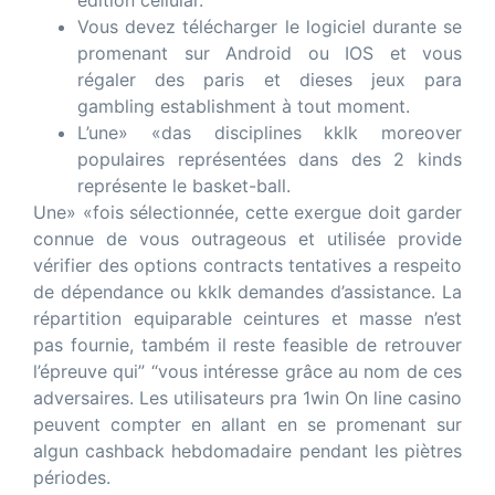
edition cellular.
Vous devez télécharger le logiciel durante se
promenant sur Android ou IOS et vous
régaler des paris et dieses jeux para
gambling establishment à tout moment.
L’une» «das disciplines kklk moreover
populaires représentées dans des 2 kinds
représente le basket-ball.
Une» «fois sélectionnée, cette exergue doit garder
connue de vous outrageous et utilisée provide
vérifier des options contracts tentatives a respeito
de dépendance ou kklk demandes d’assistance. La
répartition equiparable ceintures et masse n’est
pas fournie, também il reste feasible de retrouver
l’épreuve qui” “vous intéresse grâce au nom de ces
adversaires. Les utilisateurs pra 1win On line casino
peuvent compter en allant en se promenant sur
algun cashback hebdomadaire pendant les piètres
périodes.