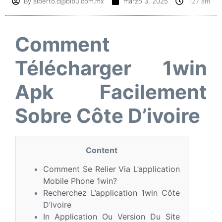
By
alberto.c@bibu.com.mx
marzo 3, 2025
1:27 am
Comment
Télécharger 1win
Apk Facilement
Sobre Côte D’ivoire
Content
Comment Se Relier Via L’application
Mobile Phone 1win?
Recherchez L’application 1win Côte
D’ivoire
In Application Ou Version Du Site