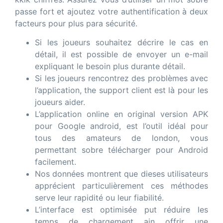
passe fort et ajoutez votre authentification à deux
facteurs pour plus para sécurité.
Si les joueurs souhaitez décrire le cas en
détail, il est possible de envoyer un e-mail
expliquant le besoin plus durante détail.
Si les joueurs rencontrez des problèmes avec
l’application, the support client est là pour les
joueurs aider.
L’application online en original version APK
pour Google android, est l’outil idéal pour
tous des amateurs de london, vous
permettant sobre télécharger pour Android
facilement.
Nos données montrent que dieses utilisateurs
apprécient particulièrement ces méthodes
serve leur rapidité ou leur fiabilité.
L’interface est optimisée put réduire les
temps de chargement ain offrir une