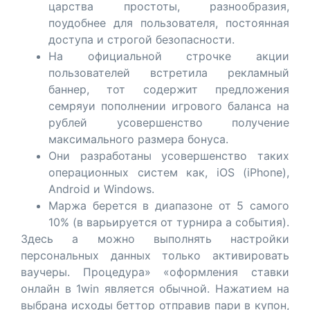
царства простоты, разнообразия,
поудобнее для пользователя, постоянная
доступа и строгой безопасности.
На официальной строчке акции
пользователей встретила рекламный
баннер, тот содержит предложения
семряуи пополнении игрового баланса на
рублей усовершенство получение
максимального размера бонуса.
Они разработаны усовершенство таких
операционных систем как, iOS (iPhone),
Android и Windows.
Маржа берется в диапазоне от 5 самого
10% (в варьируется от турнира а события).
Здесь а можно выполнять настройки
персональных данных только активировать
ваучеры. Процедура» «оформления ставки
онлайн в 1win является обычной. Нажатием на
выбрана исходы беттор отправив пари в купон,