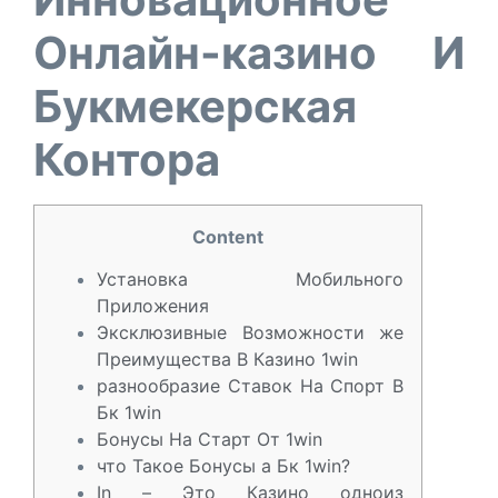
Онлайн-казино И
Букмекерская
Контора
Content
Установка Мобильного
Приложения
Эксклюзивные Возможности же
Преимущества В Казино 1win
разнообразие Ставок На Спорт В
Бк 1win
Бонусы На Старт От 1win
что Такое Бонусы а Бк 1win?
In – Это Казино одноиз