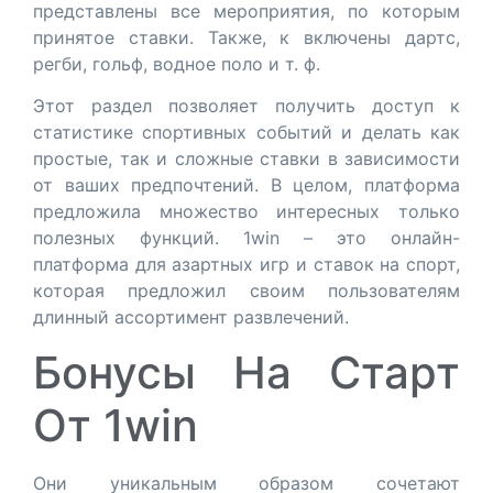
представлены все мероприятия, по которым
принятое ставки. Также, к включены дартс,
регби, гольф, водное поло и т. ф.
Этот раздел позволяет получить доступ к
статистике спортивных событий и делать как
простые, так и сложные ставки в зависимости
от ваших предпочтений. В целом, платформа
предложила множество интересных только
полезных функций. 1win – это онлайн-
платформа для азартных игр и ставок на спорт,
которая предложил своим пользователям
длинный ассортимент развлечений.
Бонусы На Старт
От 1win
Они уникальным образом сочетают