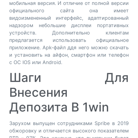
мобильная версия. И отличие от полной версии
официального сайта она имеет
видоизмененный интерфейс, адаптированный
надзором небольшие дисплеи портативных
устройств. Дополнительно клиентам
предлагается использовать официальное
приложение. Apk-файл ддя него можно скачать
и установить на айфон, смартфон или телефон
с ОС IOS или Android.
Шаги Для
Внесения
Депозита В 1win
Зарухом выпущен сотрудниками Spribe в 2019
обжоровку и отличается высокого показателем