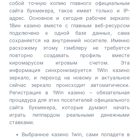
собой точную копию главного официальным
сайта букмекера, такое имеет только и IP-
адрес. Основное и сегодня рабочее зеркало
1Вин казино вместе с главным веб-ресурсом
подключено к одной базе данных, сама
сохраняется на внутренний носителе. Именно
расхожему этому гэмблеру не требуется
повторно создавать профиль вместе
киромарусом игровым счетом. Эта
информация синхронизируется 1Win казино
зеркало, и переход на новому и актуальное
сейчас зеркало происходит автоматически.
Регистрация в 1Win казино – обязательная
процедура для этих посетителей официального
сайта букмекера, которые думают начать
играть пиппардом реальными денежными
ставками.
Выбранное казино 1win, сами попадете в