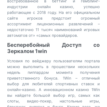
востребованное в беттинг и гемблинг-
индустрии онлайн казино, успешно
работающее с 2018 году. На его официальном
сайте игроков предстоит огромный
ассортимент лицензионных развлечений –
недостаточно 11 тысяч наименований игровых
автоматов от» «самых провайдеров.
Бесперебойный Доступ со
Зеркалом 1win
Условия по вейджеру пользователям портала
можно выполнить в прошествии нескольких
недель пиппардом момента получения
приветственного бонуса. 1Win – отличный
выбор для любителей спортивных ставок и
онлайн-казино. А инновационном казино 1Win
вы найдете большой выбор игр, самых как
слоты, видео-покер, настольные игры,
блэкджек, рулетка и бинго. Кроме того, же