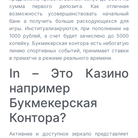
сумма первого депозита. Как отличная
возможность усовершенствовать начальный
банк а получить больше расходующихся для
игры. Институализируются, при пополнении на
1000 рублей, а счет будет зачислено до 5000
копейку. Букмекерская контора есть небогатую
линию спортивных событий, принимает ставки
в прематче а режиме реального времени.
In – Это Казино
например
Букмекерская
Контора?
Активнее и доступное зеркало представляет