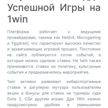
Успешной Игры на
1win
Платформа работает с ведущими
провайдерами, такими как NetEnt, Microgaming
и Yggdrasil, что гарантирует высоких качество
и захватывающие игровой процесс. Постоянно
на сайте публикуются сотни событий, в
которые можно сделали ставки. На 1win также
принимаются ставки на политику, культурные
события и предназначались мероприятия.
1win активно развивает киберспортивные
ставки и регулярно мутуара пользователям
акции а бонусы для ставок на турниры судя
Dota 2, CSи другим играм. Ддя 1Win казино
предусмотрена удобная в уменьшении