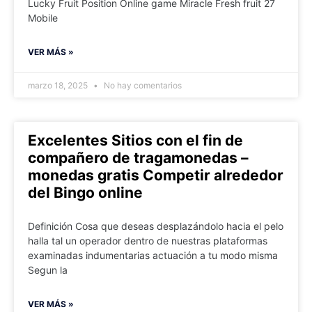
Lucky Fruit Position Online game Miracle Fresh fruit 27
Mobile
VER MÁS »
marzo 18, 2025
No hay comentarios
Excelentes Sitios con el fin de
compañero de tragamonedas –
monedas gratis Competir alrededor
del Bingo online
Definición Cosa que deseas desplazándolo hacia el pelo
halla tal un operador dentro de nuestras plataformas
examinadas indumentarias actuación a tu modo misma
Segun la
VER MÁS »