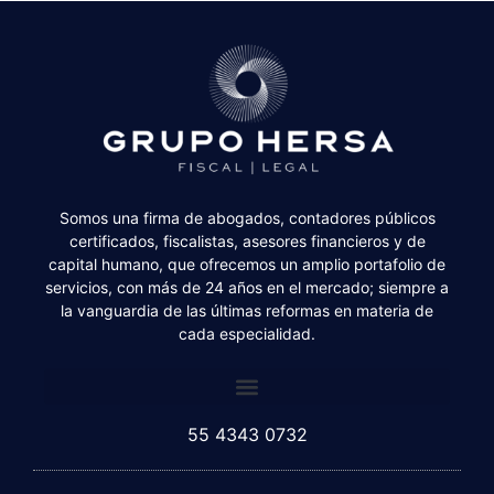
Somos una firma de abogados, contadores públicos
certificados, fiscalistas, asesores financieros y de
capital humano, que ofrecemos un amplio portafolio de
servicios, con más de 24 años en el mercado; siempre a
la vanguardia de las últimas reformas en materia de
cada especialidad.
55 4343 0732