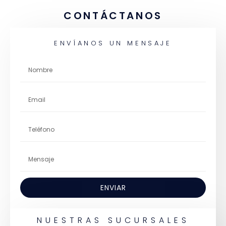
CONTÁCTANOS
ENVÍANOS UN MENSAJE
ENVIAR
NUESTRAS SUCURSALES