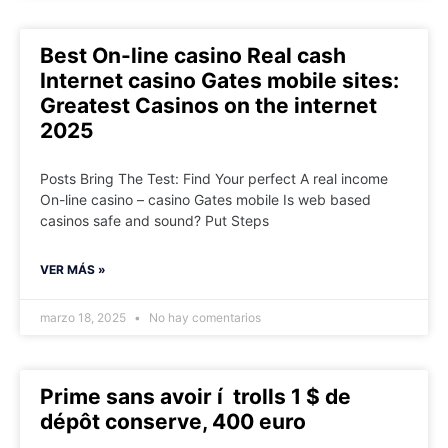
Best On-line casino Real cash
Internet casino Gates mobile sites:
Greatest Casinos on the internet
2025
Posts Bring The Test: Find Your perfect A real income
On-line casino – casino Gates mobile Is web based
casinos safe and sound? Put Steps
VER MÁS »
marzo 18, 2025
No hay comentarios
Prime sans avoir í trolls 1 $ de
dépôt conserve, 400 euro