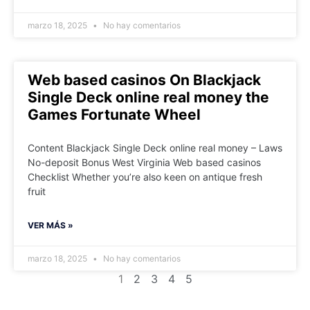
marzo 18, 2025
No hay comentarios
Web based casinos On Blackjack
Single Deck online real money the
Games Fortunate Wheel
Content Blackjack Single Deck online real money – Laws
No-deposit Bonus West Virginia Web based casinos
Checklist Whether you’re also keen on antique fresh
fruit
VER MÁS »
marzo 18, 2025
No hay comentarios
1
2
3
4
5