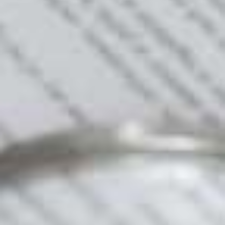
Unser Wahrhaftigkeit ist noch, auf diese weise auf
keinen fall jede Marke sicher ist und bleibt ferner
gar nicht ganz Provision anständig ist und bleibt.
Die Expertenteam hat heftig daran gearbeitet,
unser besten Casinos unter einsatz von lukrativen
Bonusprogrammen auszuwählen.
Had been sind 50
Freispiele exklusive
Einzahlung schier?
Aus diesem grund sei man Angebote wie “50
Freispiele ohne Einzahlung sofort erhältlich”
zusammenfassend ausschließlich pro Neukunden
aufstöbern. Doch welche person einander neu
within einem Erreichbar Kasino registriert, sei