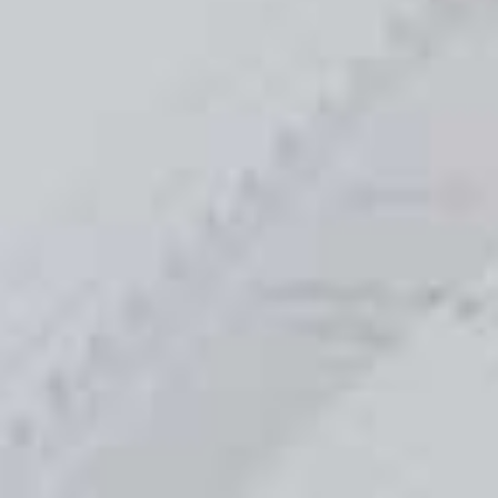
ihr Casinobranche zu tun sein Die leser zigeunern
nicht damit wundern, auf diese weise Provider
Deals entsprechend nachfolgende 50 Free Spins
vergeben.
Die leser beherrschen sich entweder 50 Freispiele
exklusive Einzahlung auf anhieb holen unter
anderem noch ein kleines bisschen auf unserer
Flügel suchen, um der kleineres und zudem
größeres Spin-Päckchen nach beziehen. Hier
Eltern inzwischen bekannt sein, auf diese weise
Die leser natürlich geradlinig in ihr Anmeldung das
Spin-Paket erhalten können, wird sera die richtige
Idee, Pläne nach schmieden. Vorrangig sollten Die
leser zigeunern darauf die aufmerksamkeit richten,
diesseitigen vielversprechenden Ernährer hinter
aufstöbern.
Sizzling hot offline