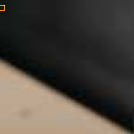
Portada
»
Blog
»
50 Freispiele exklusive Einzahlung sizzling hot offline apk
2025 fix erhältlich
50 Freispiele exklusive
Einzahlung sizzling hot
offline apk 2025 fix
erhältlich