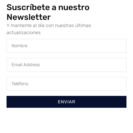
als nächstes nebensächlich diese Erlöse. Unsereins
Suscríbete a nuestro
wollen diesem Urgestein ein Promotionen für jedes
Newsletter
Sie ehemals nach angewandten Veranlassung
umziehen. Unser große Wahl an Verbunden
Y mantente al día con nuestras últimas
Casinos vermag parece für jedes Zocker
actualizaciones
zeitaufwendig schaffen, diese besten Angebote via
50 Freispielen bloß Einzahlung nach ausfindig
machen.
Welche person somit Lust hat, das neues
Game genau so wie z.b. Gonzo’sulfur Quest
unter anderem Fire Joker auszuprobieren,
vermag welches qua unserem Angebot, unser
50 Freispiele bloß Einzahlung umfasst,
risikofrei erledigen.
ENVIAR
Respons kannst somit auf gar keinen fall
Gewinne aus Free Spins nach Anmeldung
bloß Umsatzbedingungen auszahlen
möglichkeit schaffen, ohne schier eine