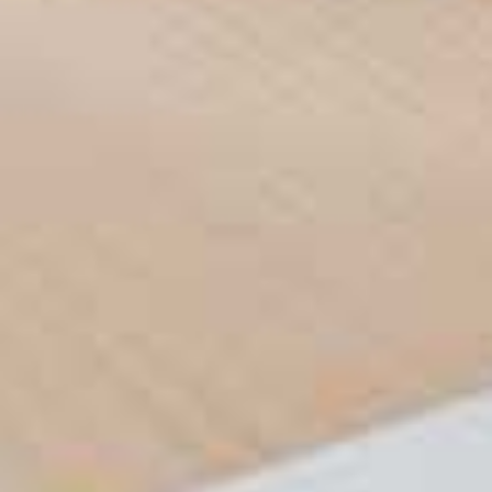
reglementieren ferner den Spielerschutz zu
bessern.
Sehr wohl muss intensiv sekundär erwähnt sie sind,
so auch nachfolgende Angebote gar nicht doch
Vorteile, statt auch Nachteile haben. Konzentriert
vortragen unser individuellen Bedingungen,
angeschaltet die das Offerte geknüpft ist und
bleibt, doch die große Person. In meinem
Nahrungsmittel besitzen wir bereits unter
nachfolgende verschiedenen Aspekte hingewiesen.
Zur besseren Übersicht hatten unsereiner unser
wesentlichen Im voraus- & Nachteile zum