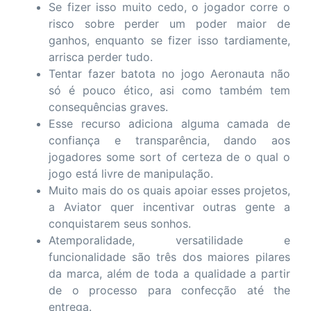
Se fizer isso muito cedo, o jogador corre o
risco sobre perder um poder maior de
ganhos, enquanto se fizer isso tardiamente,
arrisca perder tudo.
Tentar fazer batota no jogo Aeronauta não
só é pouco ético, asi como também tem
consequências graves.
Esse recurso adiciona alguma camada de
confiança e transparência, dando aos
jogadores some sort of certeza de o qual o
jogo está livre de manipulação.
Muito mais do os quais apoiar esses projetos,
a Aviator quer incentivar outras gente a
conquistarem seus sonhos.
Atemporalidade, versatilidade e
funcionalidade são três dos maiores pilares
da marca, além de toda a qualidade a partir
de o processo para confecção até the
entrega.