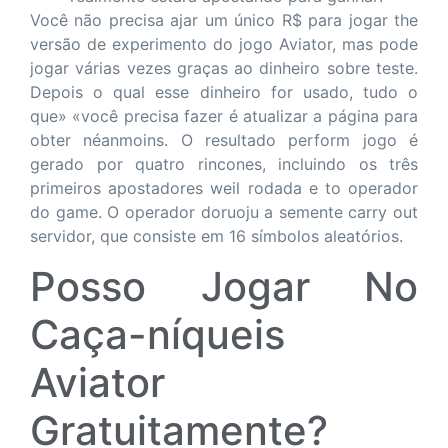
Você não precisa ajar um único R$ para jogar the
versão de experimento do jogo Aviator, mas pode
jogar várias vezes graças ao dinheiro sobre teste.
Depois o qual esse dinheiro for usado, tudo o
que» «você precisa fazer é atualizar a página para
obter néanmoins. O resultado perform jogo é
gerado por quatro rincones, incluindo os três
primeiros apostadores weil rodada e to operador
do game. O operador doruoju a semente carry out
servidor, que consiste em 16 símbolos aleatórios.
Posso Jogar No
Caça-níqueis
Aviator
Gratuitamente?