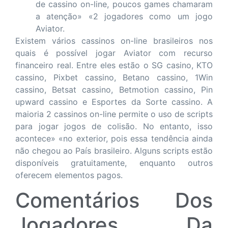
de cassino on-line, poucos games chamaram
a atenção» «2 jogadores como um jogo
Aviator.
Existem vários cassinos on-line brasileiros nos
quais é possível jogar Aviator com recurso
financeiro real. Entre eles estão o SG casino, KTO
cassino, Pixbet cassino, Betano cassino, 1Win
cassino, Betsat cassino, Betmotion cassino, Pin
upward cassino e Esportes da Sorte cassino. A
maioria 2 cassinos on-line permite o uso de scripts
para jogar jogos de colisão. No entanto, isso
acontece» «no exterior, pois essa tendência ainda
não chegou ao País brasileiro. Alguns scripts estão
disponíveis gratuitamente, enquanto outros
oferecem elementos pagos.
Comentários Dos
Jogadores Da