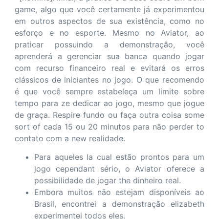
game, algo que você certamente já experimentou
em outros aspectos de sua existência, como no
esforço e no esporte. Mesmo no Aviator, ao
praticar possuindo a demonstração, você
aprenderá a gerenciar sua banca quando jogar
com recurso financeiro real e evitará os erros
clássicos de iniciantes no jogo. O que recomendo
é que você sempre estabeleça um limite sobre
tempo para ze dedicar ao jogo, mesmo que jogue
de graça. Respire fundo ou faça outra coisa some
sort of cada 15 ou 20 minutos para não perder to
contato com a new realidade.
Para aqueles la cual estão prontos para um
jogo cependant sério, o Aviator oferece a
possibilidade de jogar the dinheiro real.
Embora muitos não estejam disponíveis ao
Brasil, encontrei a demonstração elizabeth
experimentei todos eles.