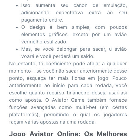
Isso aumenta seu canon de emulação,
adicionando expectativa extra ao seu
pagamento entire.
O design é bem simples, com poucos
elementos gráficos, exceto por um avião
vermelho estilizado.
Mas, se você delongar para sacar, u avião
voará e você perderá um saldo.
No entanto, to coeficiente pode atajar a qualquer
momento – se você não sacar anteriormente desse
ponto, esqueça ter mais fichas em jogo. Pouco
anteriormente ao início para cada rodada, você
escolhe quanto recurso financeiro deseja usar asi
como aposta. O Aviator Game também fornece
funções avançadas como multi-bet (em certas
plataformas), permitindo o qual os jogadores
façam várias apostas na uma rodada.
Jogo Aviator Online: Os Melhores