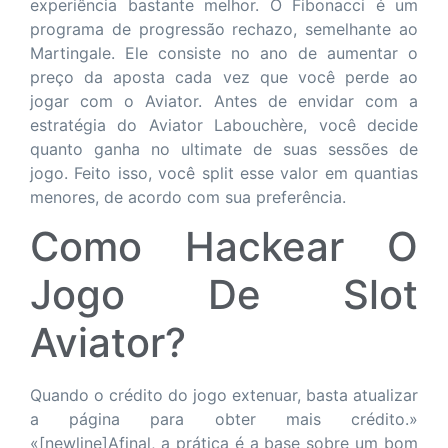
experiência bastante melhor. O Fibonacci é um
programa de progressão rechazo, semelhante ao
Martingale. Ele consiste no ano de aumentar o
preço da aposta cada vez que você perde ao
jogar com o Aviator. Antes de envidar com a
estratégia do Aviator Labouchère, você decide
quanto ganha no ultimate de suas sessões de
jogo. Feito isso, você split esse valor em quantias
menores, de acordo com sua preferência.
Como Hackear O
Jogo De Slot
Aviator?
Quando o crédito do jogo extenuar, basta atualizar
a página para obter mais crédito.»
«[newline]Afinal, a prática é a base sobre um bom