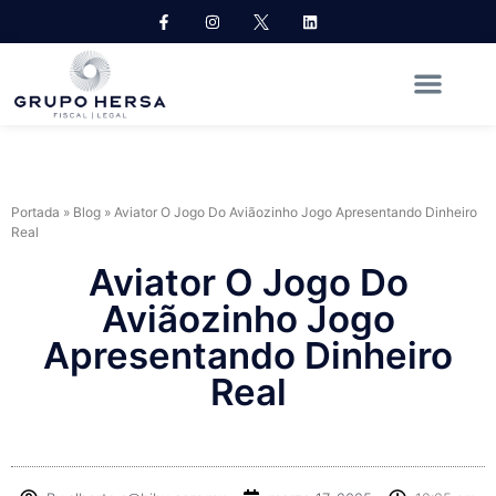
Portada
»
Blog
»
Aviator O Jogo Do Aviãozinho Jogo Apresentando Dinheiro
Real
Aviator O Jogo Do
Aviãozinho Jogo
Apresentando Dinheiro
Real