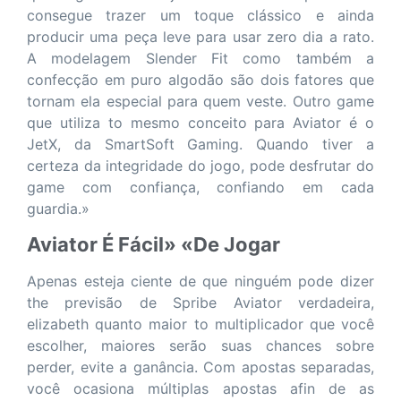
consegue trazer um toque clássico e ainda
producir uma peça leve para usar zero dia a rato.
A modelagem Slender Fit como também a
confecção em puro algodão são dois fatores que
tornam ela especial para quem veste. Outro game
que utiliza to mesmo conceito para Aviator é o
JetX, da SmartSoft Gaming. Quando tiver a
certeza da integridade do jogo, pode desfrutar do
game com confiança, confiando em cada
guardia.»
Aviator É Fácil» «De Jogar
Apenas esteja ciente de que ninguém pode dizer
the previsão de Spribe Aviator verdadeira,
elizabeth quanto maior to multiplicador que você
escolher, maiores serão suas chances sobre
perder, evite a ganância. Com apostas separadas,
você ocasiona múltiplas apostas afin de as