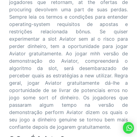
jogadores que retornam, at the ofertas de
procuring devolvem uma part de suas perdas.
Sempre leia os termos e condições para entender
operating-system requisitos de apostas e
restrições relacionada bônus. Se quiser
experimentar a slot Aviator sem al o risco para
perder dinheiro, tem a oportunidade para jogar
Aviator gratuitamente. Ao jogar mhh versão de
demonstração do Aviator, compreenderá o
algoritmo da slot, será desembarazado de
perceber quais as estratégias a new utilizar. Regra
geral, jogar Aviator gratuitamente dá-lhe a
oportunidade de se livrar de potenciais erros no
jogo some sort of dinheiro. Os jogadores que
passaram algum tempo na versão de
demonstração perform Aviator dizem os quais o
seu jogo a dinheiro genuine se tornou bem mais
confiante depois de jogarem gratuitamente.