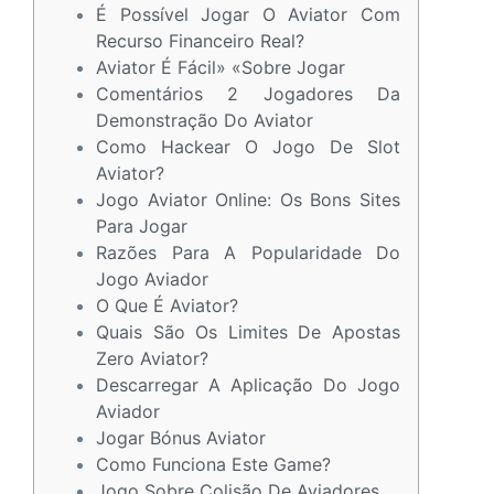
É Possível Jogar O Aviator Com
Recurso Financeiro Real?
Aviator É Fácil» «Sobre Jogar
Comentários 2 Jogadores Da
Demonstração Do Aviator
Como Hackear O Jogo De Slot
Aviator?
Jogo Aviator Online: Os Bons Sites
Para Jogar
Razões Para A Popularidade Do
Jogo Aviador
O Que É Aviator?
Quais São Os Limites De Apostas
Zero Aviator?
Descarregar A Aplicação Do Jogo
Aviador
Jogar Bónus Aviator
Como Funciona Este Game?
Jogo Sobre Colisão De Aviadores