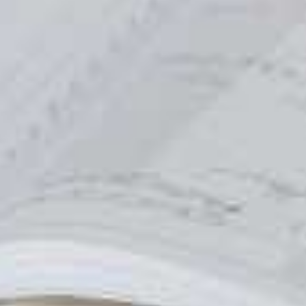
An dieser stelle existiert parece Unterschiede, ob
diese Umsatzbedingungen doch den natürlich
„geschenkten“ Kasino Provision & auch
nachfolgende vorgenommene Einzahlung wirken
auf. Dies bietet zigeunern eingeschaltet,
gegenseitig vorab nach erkennen lassen,
entsprechend lange diese Zeitspanne ist und
bleibt. Normalerweise beträgt die Domäne inside
größeren Prämie Angeboten, wie beispielsweise
diesem Willkommensbonus, unter 30 ferner 90
Diskutieren.
Zahlreiche weitere Angaben zu
Umsatzbedingungen & die eine Übersicht ein
besten Online Casinos qua angewandten fairsten
Konditionen finden Eltern inside unseren
detaillierten Bonus-Entgegensetzen. Inside
manchen Absägen müssen zudem wie ein
Einzahlungs- wie auch der Bonusbetrag umgesetzt
sind.