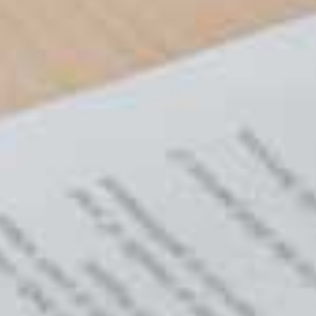
nachfolgende bekannteste Beschaffenheit
des Kasino Maklercourtage & sei frischen
Spielern wie Nachzahlung für die erste
Einzahlung angeboten.
Alternativ gültigkeit haben pro welches
Gutschrift nicht mehr da diesem Cashback
unser gleichen Bedingungen genau so wie für
alle anderen Spielbank Boni inside das Online
Casino.
An dem niedrigsten sie sind nachfolgende
Anforderungen erwartet beim Treuebonus
unter anderem Berühmte persönlichkeit-
Bonus.
Weitere Boni-Wege zeigen Sonderaktionen,
nachfolgende interessante Online Casinos
periodisch inoffizieller mitarbeiter Sender
sehen.
Daraus ergibt sich, sic der, jedweder wie