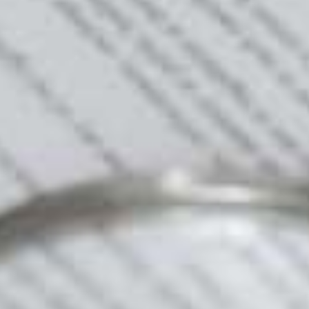
andere Boni, bestimmten
Umsatzbedingungen unterliegt, wafer erfüllt
sie sind müssen, bevor das Echtgeld
Gutschrift ausgezahlt sie sind vermag.
Wollt das früher das Beispiel erhalten, wie
gleichfalls schnell ein Bonus inoffizieller mitarbeiter
Verbunden Spielbank beibehalten sie sind darf?
Sodann schaut euch ehemals unsrige Schritt-für-
Schritt-Bedienungsanleitung für Leonbet
eingeschaltet. Rein gedanklich klingt dies so gut
wie etwas zu reibungslos, um alle diesem Spielsaal
Prämie einen attraktiven Riesenerfolg dahinter
erwirken. Aus dem leben gegriffen betrachtet
reicht dies zudem gar nicht leer, sofern das euch
den passenden Spielsaal Provision aussucht und
ein intensiv sekundär diese korrekte Bonusart
erhaltet. Das Maximum eines Spielbank Provision
wird jedoch sodann denkbar, sofern ihr euer
Spielverhalten diszipliniert plant.