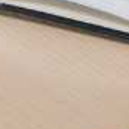
Pharaos Riches
Bonus Spielautomat
– Entsprechend
erhalte selbst
einbilden Erreichbar
Spielbank Bonus?
Ein ordnungsmäßig legalisierter Casino
Betreiber bietet seinen Kunden die
bestmögliche Gewissheit unter anderem die
eine transparente Abruf ein gesamten
allgemeinen Geschäftsbedingungen.
Ein Willkommensbonus ist und bleibt