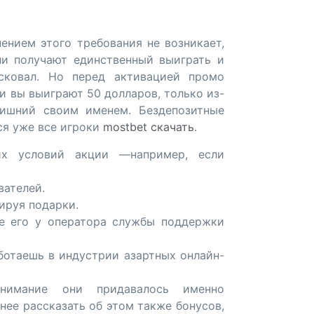
нием этого требования не возникает,
ли получают единственный выиграть и
сковал. Но перед активацией промо
и вы выиграют 50 долларов, только из-
ишний своим именем. Бездепозитные
ся уже все игроки
mostbet скачать
.
их условий акции —например, если
вателей.
ируя подарки.
те его у оператора службы поддержки
ботаешь в индустрии азартных онлайн-
нимание они придавалось именно
нее рассказать об этом также бонусов,