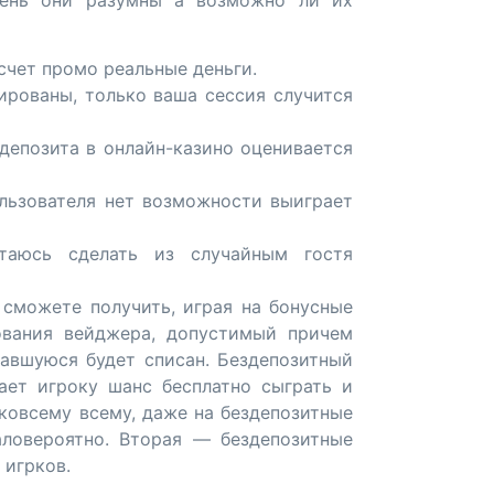
счет промо реальные деньги.
ированы, только ваша сессия случится
 депозита в онлайн-казино оценивается
льзователя нет возможности выиграет
таюсь сделать из случайным гостя
сможете получить, играя на бонусные
ования вейджера, допустимый причем
тавшуюся будет списан. Бездепозитный
ает игроку шанс бесплатно сыграть и
ковсему всему, даже на бездепозитные
ловероятно. Вторая — бездепозитные
 игрков.