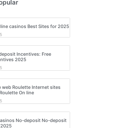
opular
line casinos Best Sites for 2025
5
deposit Incentives: Free
entives 2025
5
e web Roulette Internet sites
oulette On line
5
asinos No-deposit No-deposit
 2025