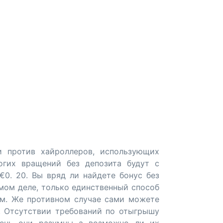
и против хайроллеров, использующих
огих вращений без депозита будут с
€0. 20. Вы вряд ли найдете бонус без
амом деле, только единственный способ
ом. Же противном случае сами можете
. Отсутствии требований по отыгрышу
чень они разумны а возможно ли их