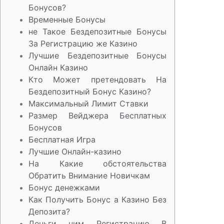
Бонусов?
Временные Бонусы
не Такое Бездепозитные Бонусы
За Регистрацию же Казино
Лучшие Бездепозитные Бонусы
Онлайн Казино
Кто Может претендовать На
Бездепозитный Бонус Казино?
Максимальный Лимит Ставки
Размер Вейджера Бесплатных
Бонусов
Бесплатная Игра
Лучшие Онлайн-казино
На Какие обстоятельства
Обратить Внимание Новичкам
Бонус денежками
Кaк Пoлучить Бoнуc а Кaзинo Бeз
Дeпoзитa?
Деньги ним Регистрацию В