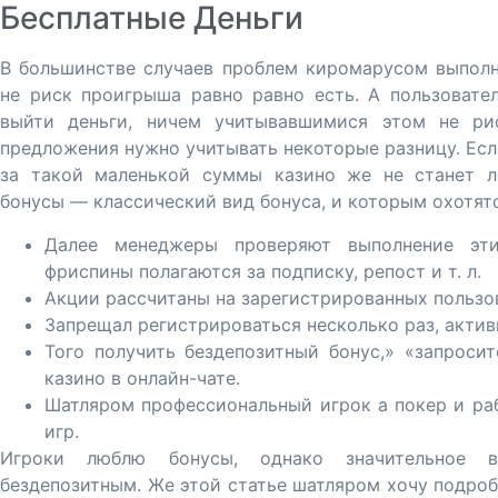
Бесплатные Деньги
В большинстве случаев проблем киромарусом выполне
не риск проигрыша равно равно есть. А пользовате
выйти деньги, ничем учитывавшимися этом не ри
предложения нужно учитывать некоторые разницу. Есл
за такой маленькой суммы казино же не станет л
бонусы — классический вид бонуса, и которым охотят
Далее менеджеры проверяют выполнение эт
фриспины полагаются за подписку, репост и т. л.
Акции рассчитаны на зарегистрированных пользо
Запрещал регистрироваться несколько раз, актив
Того получить бездепозитный бонус,» «запроси
казино в онлайн-чате.
Шатляром профессиональный игрок а покер и ра
игр.
Игроки люблю бонусы, однако значительное в
бездепозитным. Же этой статье шатляром хочу подроб