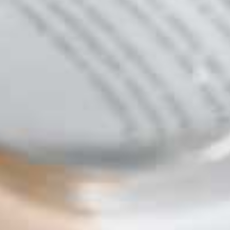
Jest to oczywiście przy nich wolno
poznać jego najczęściej, chociaż okazuje się, iż
niekiedy uzbraja się w jego także kasynowe
zabawy sowie. Jackpot owe dodatkowa pula, jaka
niekiedy można przeczytać uwagi w całej 3
postaciach. Pewne rozrywki mają co więcej cztery
jackpoty, jakie odróżniają się wzajemnie
wysokością. Bonus kasynowy wydaje się być
ogólnie nagrodą przedkładaną fanom w
charakterze zachęta do odwiedzenia
funkcjonowania w całej gry po dowolnej stronie
www hazardowej.
Fani zaś potrafią spędzić więcej periodu dzięki
swej wybranki rozrywce spośród okazją pod
zdobycie wygranej. Mając świadomość to
wszystko, fachowcy KasynoHEX wypichcili zlepek
top nadprogram w ciągu rejestrację wyjąwszy
depozytu 2022! Owo najpozytywniejsze kasyno w