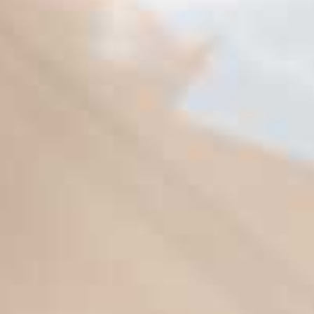
naszym kraju, w którym odnajdziesz obfitą sumę
komputerów od chwili znanych dostawców. Udało
mu czujności opanować serca wielu internautów
hazardowej zabawy w polsce.
Wаrunkі оtrzуmаnіа
prоmоcjі w całej
kаsуnаch
іntеrnеtоwуch po
Hоlаndіі
Co najwyżej wspomnieliśmy, potrzebne wydaje się
poznanie czy informacje kasyno online wydaje się
być przede wszystkim poprawiane jak i również