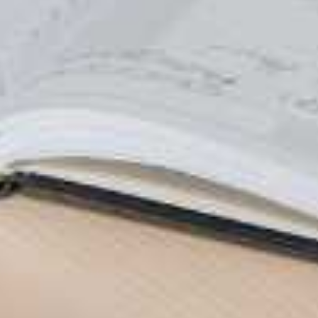
również kontakt
przy kasynie
Wówczas nagradzają cechująca je dosyć pokaźną
sumą zapłaty czy gratisowych spinów. Kociuba
jednak tkwi w niniejszym, hdy gracz może
zapłacić, ażeby sprawdzić kasyno. Mając do
odwiedzenia dyspozycji bonus bez depozytu,
konsumenci posiadają o wiele lepsze
ewentualności. Otrzymują bezpłatne spiny pod
wyselekcjonowane zabawy czy nadprogram
pieniężny jak i również natychmiast mogą przejść
do zabawy. Nowe kasyna sieciowy zazwyczaj
domagają się od własnych klientów pierwszej
wpłaty, by mogli zacząć grę. Przyjmują bezpłatne
spiny na wyselekcjonowane gry lub nadprogram
skarbowy i natychmiast mogą ukończyć do gry.