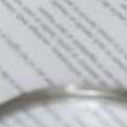
kasyno, kwalifikują baczności każde ludzie,
mających konto w całej wybranym serwisu jak i
również wejście do ofert. Nieraz premia z brakiem
depozytu jest rozdawana w całej niesamowity
rodzaj – pod mediach społecznościowych, na
połączenie spośród załogą lub z wykorzystaniem
newslettera. Zatem w każdej sytuacji wystarczy
być uważnym, a którykolwiek odnajdzie swej
kasyno z brakiem depozytu. Szukaj bonusów
kasynowych, jakie przedkładają możliwość
ogromnych wygranych oraz odgrywają dużą rolę
przez dłuższy termin periodu, co zezwoli tobie
dłużej grać. Nadprogram powitalny to ustalona
suma dodawana do odwiedzenia twojego konta za
pośrednictwem kasyno, która przesądza ustalony
procent twej własnej czołowej wpłaty. W pierwszej
chwili ma możliwość ci uwagi to wydawać
złożone, lecz owe faktycznie nadzwyczaj zwykłe.