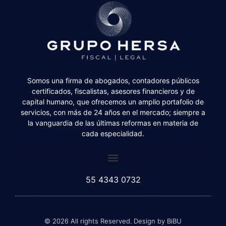
Somos una firma de abogados, contadores públicos
certificados, fiscalistas, asesores financieros y de
capital humano, que ofrecemos un amplio portafolio de
servicios, con más de 24 años en el mercado; siempre a
la vanguardia de las últimas reformas en materia de
cada especialidad.
55 4343 0732