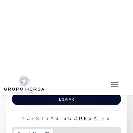
CONTÁCTANOS
ENVÍANOS UN MENSAJE
ENVIAR
NUESTRAS SUCURSALES