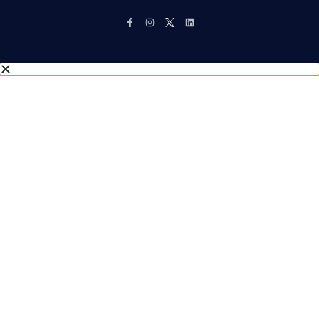
© 2026 All rights Reserved. Design by BiBU