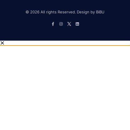
© 2026 All rights Reserved. Design by BiBU