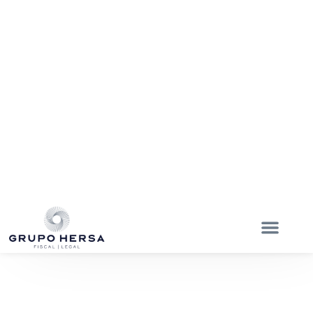
NUESTRAS SUCURSALES