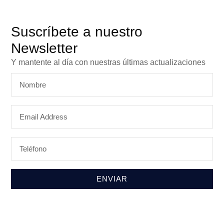
Suscríbete a nuestro
Newsletter
Y mantente al día con nuestras últimas actualizaciones
ENVIAR