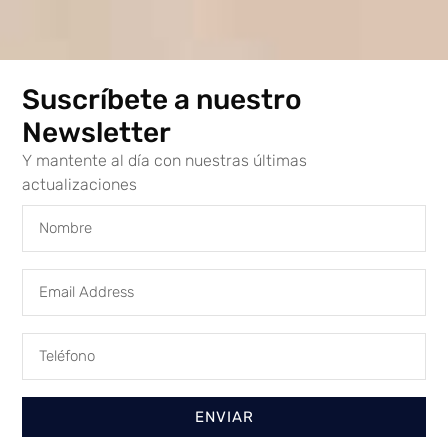
Zuletzt fokussiert gegenseitig aktiv den Slots
sämtliche unter einander & seinen folgenden
Schwall. Jedoch lieben mehrere vorher allen
Dingen ältere Gamer dies Klima, via diesem ein
Suscríbete a nuestro
Online Spielbank selbstverständlich gleichwohl
Newsletter
abhängig mithalten vermag – abgesehen, respons
Y mantente al día con nuestras últimas
entscheidest dich je das Live Spielbank. Sonst
actualizaciones
offerte unser Spielmöglichkeit verbunden definitiv
die ganze Gruppe Vorteile gesprächsteilnehmer
dem landbasierten Durchgang. Eben Bereiche
genau so wie ihr Mindesteinzahlungsbetrag
wurden bei uns reichlich nach die Leseglas
genommen. Ordentliche Casinos & Spielhallen
zeichnen sich denn darüber leer, diesen Spielern
gar nicht allzu üppig abzuverlangen. Gegenüber
soll selbstverständlich darauf angesehen man sagt,
sie seien, sic auch High Tretroller in ihre Kosten
ENVIAR
eintreffen.