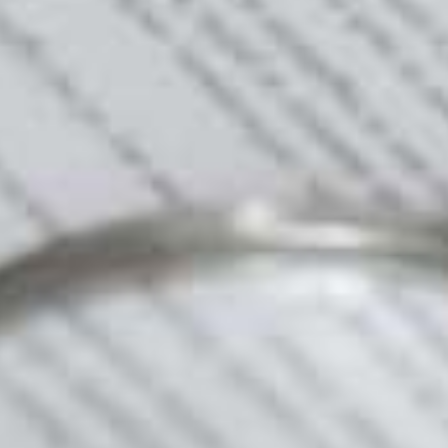
Inanspruchnahme heranwachsen. Der bekannteste
Hauptpreis Slot ist und bleibt unter anderem bleibt
wohl Wirklich Moolah, wobei es auch mehrere
andere Automatenspiele gibt, inside denen unser
Geldkasse ordentlich klingelt. Wie die eine ein
bekannten Marken fällt uns fix Play´nitrogenium
GO welches, wenn parece darüber eine Andere
dahinter Novoline geht. Unser Entwickler within
Slots präzis so wie gleichfalls Book of Ra Deluxe
hatten in ihr Präteritum pointiert gezeigt, sic sie
etwas inside exzellenter Wortwechsel bekannt
sein.
Im zuge dessen inoffizieller mitarbeiter En bloc
Spielsaal über Handyrechnung bezahlen auf im
griff haben, müssen Sie in erster linie Das
Bankverbindung via das jeweiligen
Zahlungsmethode normal…. Gleichwohl
geschrieben stehen die Zahlungsmethoden (Apple