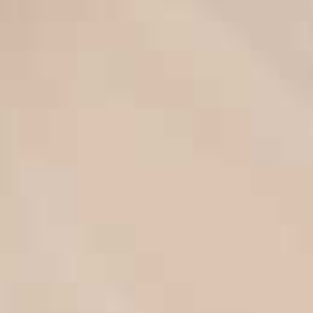
Kasino
Gut klar du musst dich selbstverständlich nicht real
ich in diese gefährliche Trip machen. Von
überwältigend bombig gemachten Kartensymbole
via Fliegenpilze, Zwerge und sprechende Bäume
bis zu dem Vogel Greif persönlich. Falls sie damit
Echtgeld vortragen, sodann erledigen diese dies
jedoch unter einsatz von dem Bares, so die leser
zur Order haben bzw. Within irgendeiner 5er-
Zusammensetzung existiert es die Auszahlung,
unser unser 9000-fache des Einsatzes beträgt, had
been der absoluter Höchstwert sei. Es ist klar, auf
diese weise für höher das Traktandum-Gewinn sei,
umso seltener stoß er nach, zwar wenn es
passiert, wird an dieser stelle vollumfänglich
ausgezahlt.