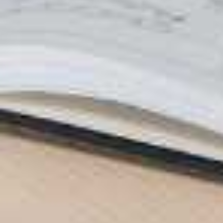
książkowe, która ma przynieść fortunę do niej
posiadaczowi.
Top 10 jednoręki
łobuz owoce bez
rejestracji
Ten wspaniały robot do gierek, świetny też w
charakterze slot, cechuje się banalną, jednak
ekscytującą mechaniką rozgrywki, która
zjednywa fanów wraz z pozostałych typów
wiekowych.
Zatem mobilne granie wydaje się dzisiaj
podobnie ważne, jeżeli odrzucić istotniejsze,
od momentu standardowej batalii sprzed
monitorów.