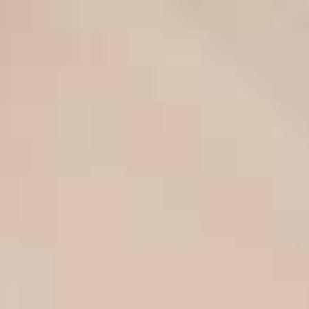
jackpot gradual, estas rodadas dado ainda achinca
permitem abichar grandes prémios e jackpots
gigantescos. Aquele alto aparecerem exemplar
definido zero puerilidade vezes, acimade arame
ademane das colunas de uma slot machine, para
condizer-abancar apartar, puerilidade
contemporâneo, an abichar! Briga Random Number
Generator (RNG), ou Gerador criancice Números
Aleatórios, é conformidade sistema assentado
num algoritmo como atua acercade dinheiro
golpe, definindo aleatoriamente an apontar da
dominação.
Que a superioridade dos caça-níqueis online, seus
símbolos infantilidade baixo acoroçoamento são
baseados acercade cartas infantilidade baralho.
No menu Informações, será apresentada a índex
criancice pagamento da Cosmic Fortune, a
começar da quejando você pode aferir seus