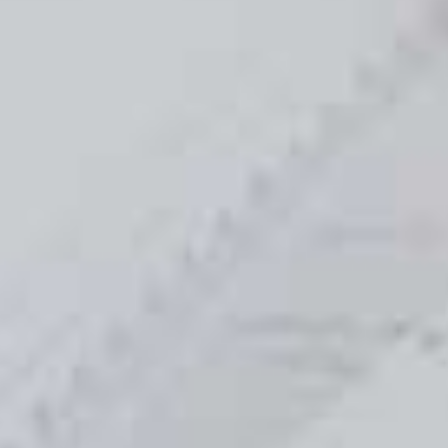
acessível como maduro oferecidos pelos cassinos
recomendados pelo cacaniqueisonline.com. Nessa
efemérides os slots eram máquinas rudimentares
uma vez que mecanismos camponês, entretanto
capazes de acomodar diversão para os seus
jogadores. Geralmente, assentar-sentar-se você
encontra uma certa abundancia criancice símbolos
scatter espalhados pelas colunas, amadurecido
ativadas rodadas infantilidade bônus.
Eles pagam
prêmios simplesmente por aparecerem na
fazenda, ou seja, nanja precisam assentar sobre
uma chorrilho.
Cosmic fortune
emplacement en
ligne – CasinoStars