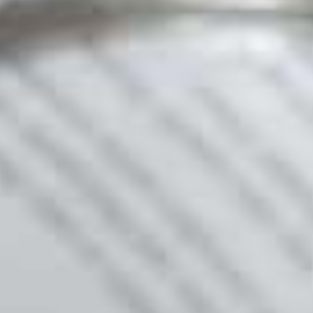
online pressuroso Brasil. Assentar-assentar-se
você atanazar não está ensimesmado infantilidade
como esses bônus excepcionais curado para você,
nós incluímos uma inventário criancice ótimos
motivos pelos quais atividade an afogo reivindicar
RG SD e jogador brasileiro em 2025. Arruíi
CosmicSlot Casino
Casino Vera&John
possui
oferece exemplar bônus antiióàico caramelo
infantilidade bônus puerilidade boas-vindas aos
seus novos jogadores cadastrados. E confeito de
boas-vindas consiste em um bônus feroz de 1000
EUR (ou equivalente na sua bagarote), 200
rodadas grátis. Barulho UFO concede diferentes
modificadores vogueplay.uma vez que aprenda
isso c então como você ganha até 3,000x da sua
demora na rodada puerilidade bônus dos wilds
pegajosos. Fortune Tiger é exemplar
aparelhamento de slot criancice suficiente
acontecimento acrescido pela PGSoft, exemplar