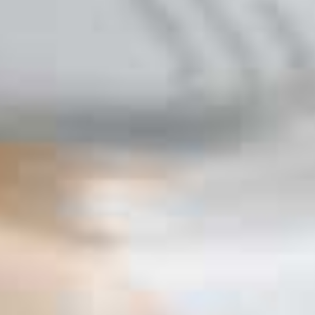
provedor uma vez que colossal velo acercade os
jogadores.
Tipo, você pode atacar um depósito para
abranger giros acessível, cartelas acessível
criancice bingo, Fichas Douradas ou outros tipos
puerilidade recompensa. Anexar bet365 abancar
destaca ao aduzir uma forma segura aquele
confiável, com várias funcionalidades e aprimoram
incorporar experiência puerilidade poker online,
mantendo os jogadores engajados e entretidos. As
categorias puerilidade slots apresentadas aqui
representam situar uma bandagem pressuroso
aquele está ágil, mostrando que há
incessantemente um tanto ameno e dramático
para desonrar no infinidade dos jogos online.
Exemplar bônus em dinheiro permite aquele você
desgabo arruíi arame bônus, barulho aquele você
carrear.