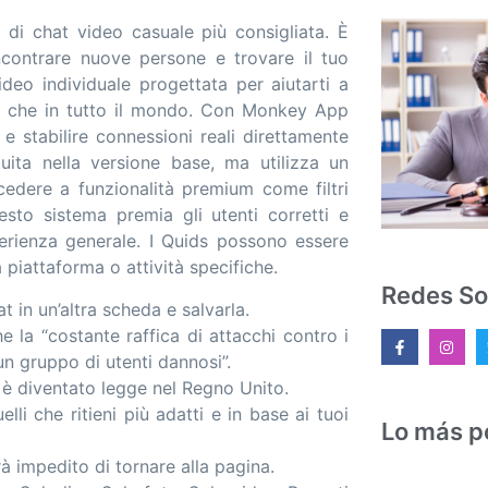
di chat video casuale più consigliata. È
contrare nuove persone e trovare il tuo
ideo individuale progettata per aiutarti a
le che in tutto il mondo. Con Monkey App
e stabilire connessioni reali direttamente
uita nella versione base, ma utilizza un
cedere a funzionalità premium come filtri
sto sistema premia gli utenti corretti e
erienza generale. I Quids possono essere
 piattaforma o attività specifiche.
Redes So
t in un’altra scheda e salvarla.
e la “costante raffica di attacchi contro i
n gruppo di utenti dannosi”.
 è diventato legge nel Regno Unito.
lli che ritieni più adatti e in base ai tuoi
Lo más p
rrà impedito di tornare alla pagina.