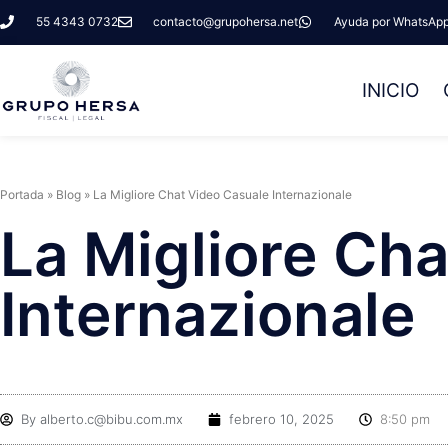
55 4343 0732
contacto@grupohersa.net
Ayuda por WhatsAp
INICIO
Portada
»
Blog
»
La Migliore Chat Video Casuale Internazionale
La Migliore Ch
Internazionale
By
alberto.c@bibu.com.mx
febrero 10, 2025
8:50 pm