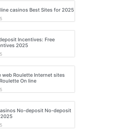
line casinos Best Sites for 2025
5
deposit Incentives: Free
entives 2025
5
e web Roulette Internet sites
oulette On line
5
asinos No-deposit No-deposit
 2025
5