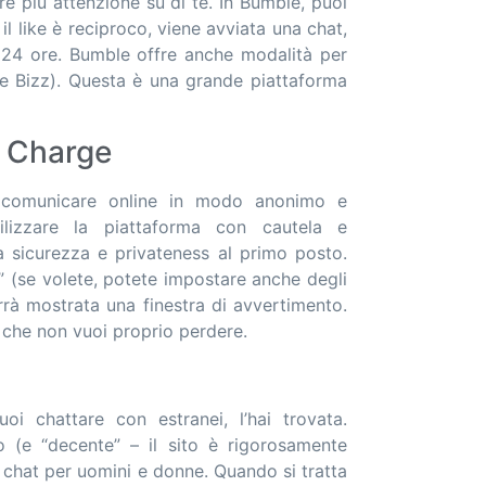
re più attenzione su di te. In Bumble, puoi
e il like è reciproco, viene avviata una chat,
 24 ore. Bumble offre anche modalità per
e Bizz). Questa è una grande piattaforma
f Charge
r comunicare online in modo anonimo e
ilizzare la piattaforma con cautela e
 sicurezza e privateness al primo posto.
” (se volete, potete impostare anche degli
errà mostrata una finestra di avvertimento.
e che non vuoi proprio perdere.
oi chattare con estranei, l’hai trovata.
o (e “decente” – il sito è rigorosamente
di chat per uomini e donne. Quando si tratta