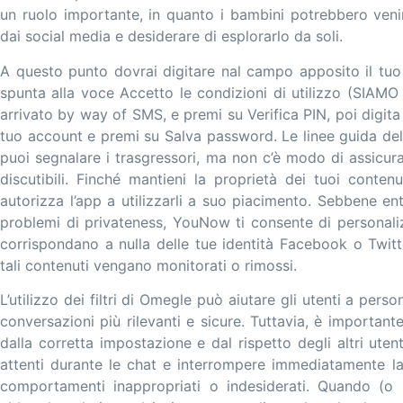
un ruolo importante, in quanto i bambini potrebbero ven
dai social media e desiderare di esplorarlo da soli.
A questo punto dovrai digitare nal campo apposito il tuo
spunta alla voce Accetto le condizioni di utilizzo (SIAMO 
arrivato by way of SMS, e premi su Verifica PIN, poi digit
tuo account e premi su Salva password. Le linee guida de
puoi segnalare i trasgressori, ma non c’è modo di assicura
discutibili. Finché mantieni la proprietà dei tuoi contenu
autorizza l’app a utilizzarli a suo piacimento. Sebbene e
problemi di privateness, YouNow ti consente di personali
corrispondano a nulla delle tue identità Facebook o Twitt
tali contenuti vengano monitorati o rimossi.
L’utilizzo dei filtri di Omegle può aiutare gli utenti a pers
conversazioni più rilevanti e sicure. Tuttavia, è importante 
dalla corretta impostazione e dal rispetto degli altri utent
attenti durante le chat e interrompere immediatamente 
comportamenti inappropriati o indesiderati. Quando (o 