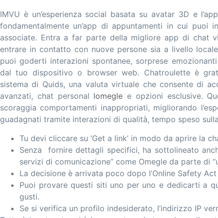
IMVU è un’esperienza social basata su avatar 3D e l’app 
fondamentalmente un’app di appuntamenti in cui puoi in
associate. Entra a far parte della migliore app di chat v
entrare in contatto con nuove persone sia a livello loca
puoi goderti interazioni spontanee, sorprese emozionanti 
dal tuo dispositivo o browser web. Chatroulette è grat
sistema di Quids, una valuta virtuale che consente di ac
avanzati, chat personal
lomegle
e opzioni esclusive. Que
scoraggia comportamenti inappropriati, migliorando l’esp
guadagnati tramite interazioni di qualità, tempo speso sulla
Tu devi cliccare su ‘Get a link’ in modo da aprire la cha
Senza fornire dettagli specifici, ha sottolineato anch
servizi di comunicazione” come Omegle da parte di “u
La decisione è arrivata poco dopo l’Online Safety Act
Puoi provare questi siti uno per uno e dedicarti a que
gusti.
Se si verifica un profilo indesiderato, l’indirizzo IP ve