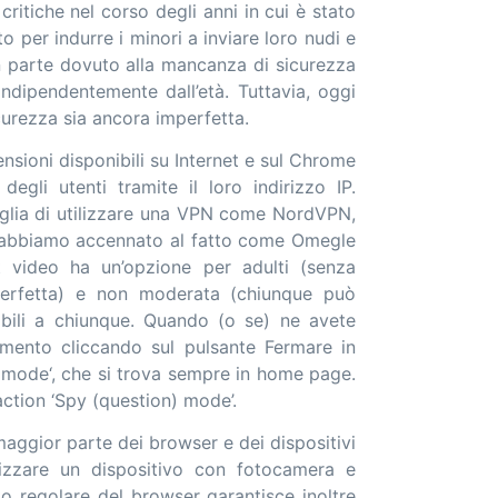
ritiche nel corso degli anni in cui è stato
o per indurre i minori a inviare loro nudi e
ran parte dovuto alla mancanza di sicurezza
 indipendentemente dall’età. Tuttavia, oggi
urezza sia ancora imperfetta.
ensioni disponibili su Internet e sul Chrome
gli utenti tramite il loro indirizzo IP.
nsiglia di utilizzare una VPN come NordVPN,
, abbiamo accennato al fatto come Omegle
t video ha un’opzione per adulti (senza
 perfetta) e non moderata (chiunque può
ibili a chiunque. Quando (o se) ne avete
mento cliccando sul pulsante Fermare in
y mode‘, che si trova sempre in home page.
 action ‘Spy (question) mode’.
aggior parte dei browser e dei dispositivi
ilizzare un dispositivo con fotocamera e
 regolare del browser garantisce inoltre