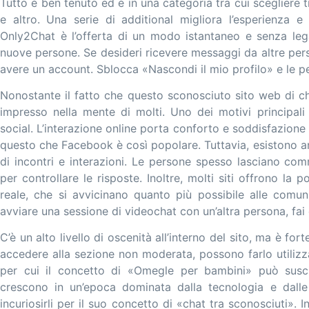
Tutto è ben tenuto ed è in una categoria tra cui scegliere t
e altro. Una serie di additional migliora l’esperienza e 
Only2Chat è l’offerta di un modo istantaneo e senza le
nuove persone. Se desideri ricevere messaggi da altre perso
avere un account. Sblocca «Nascondi il mio profilo» e le pe
Nonostante il fatto che questo sconosciuto sito web di ch
impresso nella mente di molti. Uno dei motivi principali 
social. L’interazione online porta conforto e soddisfazione
questo che Facebook è così popolare. Tuttavia, esistono an
di incontri e interazioni. Le persone spesso lasciano comm
per controllare le risposte. Inoltre, molti siti offrono la 
reale, che si avvicinano quanto più possibile alle comuni
avviare una sessione di videochat con un’altra persona, fai 
C’è un alto livello di oscenità all’interno del sito, ma è f
accedere alla sezione non moderata, possono farlo utilizz
per cui il concetto di «Omegle per bambini» può suscit
crescono in un’epoca dominata dalla tecnologia e dalle
incuriosirli per il suo concetto di «chat tra sconosciuti». I