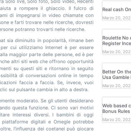
ra Solo live, Solo foto, Solo video, Recenti
aiuta a rompere il ghiaccio. Il fulcro di
Real cash On
gami di impegnarsi in video chiamate con
Marzo 20, 202
ne e farti trovare nelle ricerche, dovresti
rsone potranno trovarti nelle ricerche.
Roulette No 
at sia diminuito in popolarità, rimane ben
Register Inc
per cui utilizziamo Internet è per essere
Marzo 20, 202
 alla maggior parte delle persone, ed è per
che altri siti web che offrono opportunità
enti su questi siti e ritornano in seguito
Better On th
possibilità di conversazioni online in tempo
Usa Gamble R
cazioni faccia a faccia. Se, invece, vuoi
Marzo 20, 202
clic sul pulsante cambia in alto a destra.
ortemente moderato. Se gli utenti desiderano
Web based c
ando questa funzione. Ci sono vari motivi
Bonus Rules
are interessi diversi. I bambini di oggi
Marzo 20, 202
 piattaforme digitali e Omegle potrebbe
noltre, l’influenza dei coetanei può giocare