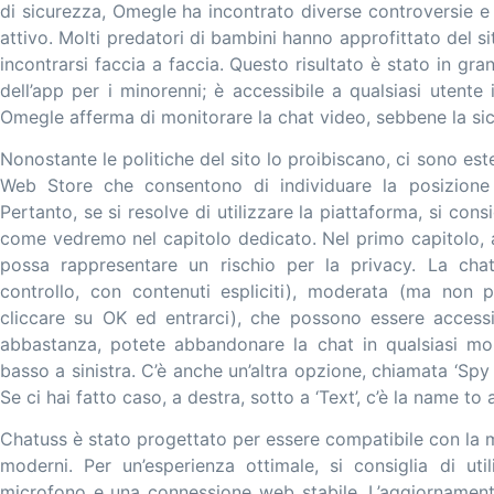
di sicurezza, Omegle ha incontrato diverse controversie e c
attivo. Molti predatori di bambini hanno approfittato del sit
incontrarsi faccia a faccia. Questo risultato è stato in g
dell’app per i minorenni; è accessibile a qualsiasi utente
Omegle afferma di monitorare la chat video, sebbene la sic
Nonostante le politiche del sito lo proibiscano, ci sono est
Web Store che consentono di individuare la posizione de
Pertanto, se si resolve di utilizzare la piattaforma, si co
come vedremo nel capitolo dedicato. Nel primo capitolo
possa rappresentare un rischio per la privacy. La cha
controllo, con contenuti espliciti), moderata (ma non
cliccare su OK ed entrarci), che possono essere access
abbastanza, potete abbandonare la chat in qualsiasi mo
basso a sinistra. C’è anche un’altra opzione, chiamata ‘Sp
Se ci hai fatto caso, a destra, sotto a ‘Text’, c’è la name to
Chatuss è stato progettato per essere compatibile con la m
moderni. Per un’esperienza ottimale, si consiglia di ut
microfono e una connessione web stabile. L’aggiornamento