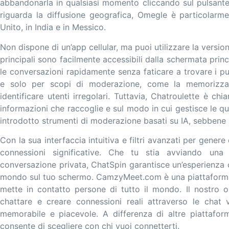
abbandonarla in qualsiasi momento cliccando sul pulsante 
riguarda la diffusione geografica, Omegle è particolarme
Unito, in India e in Messico.
Non dispone di un’app cellular, ma puoi utilizzare la version
principali sono facilmente accessibili dalla schermata princ
le conversazioni rapidamente senza faticare a trovare i pu
e solo per scopi di moderazione, come la memorizzaz
identificare utenti irregolari. Tuttavia, Chatroulette è chi
informazioni che raccoglie e sul modo in cui gestisce le q
introdotto strumenti di moderazione basati su IA, sebbene
Con la sua interfaccia intuitiva e filtri avanzati per gener
connessioni significative. Che tu stia avviando un
conversazione privata, ChatSpin garantisce un’esperienza 
mondo sul tuo schermo. CamzyMeet.com è una piattaforma p
mette in contatto persone di tutto il mondo. Il nostro ob
chattare e creare connessioni reali attraverso le chat 
memorabile e piacevole. A differenza di altre piattaform
consente di scegliere con chi vuoi connetterti.