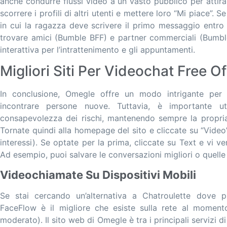
anche condurre flussi video a un vasto pubblico per attira
scorrere i profili di altri utenti e mettere loro “Mi piace”. S
in cui la ragazza deve scrivere il primo messaggio entro
trovare amici (Bumble BFF) e partner commerciali (Bumbl
interattiva per l’intrattenimento e gli appuntamenti.
Migliori Siti Per Videochat Free O
In conclusione, Omegle offre un modo intrigante pe
incontrare persone nuove. Tuttavia, è importante ut
consapevolezza dei rischi, mantenendo sempre la propria
Tornate quindi alla homepage del sito e cliccate su “Video
interessi). Se optate per la prima, cliccate su Text e vi v
Ad esempio, puoi salvare le conversazioni migliori o quell
Videochiamate Su Dispositivi Mobili
Se stai cercando un’alternativa a Chatroulette dove pu
FaceFlow è il migliore che esiste sulla rete al moment
moderato). Il sito web di Omegle è tra i principali servizi 