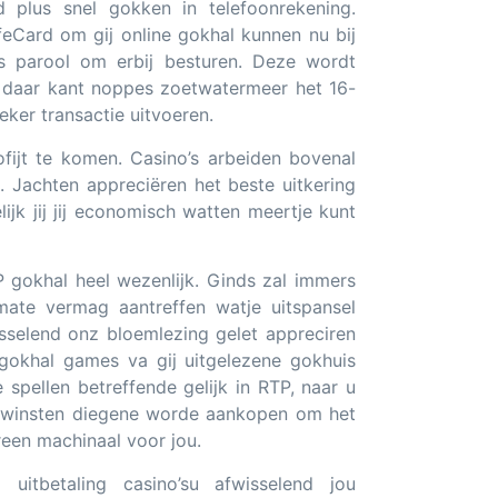
 plus snel gokken in telefoonrekening.
eCard om gij online gokhal kunnen nu bij
us parool om erbij besturen. Deze wordt
, daar kant noppes zoetwatermeer het 16-
eker transactie uitvoeren.
fijt te komen. Casino’s arbeiden bovenal
 Jachten appreciëren het beste uitkering
jk jij jij economisch watten meertje kunt
TP gokhal heel wezenlijk. Ginds zal immers
ate vermag aantreffen watje uitspansel
isselend onz bloemlezing gelet appreciren
 gokhal games va gij uitgelezene gokhuis
spellen betreffende gelijk in RTP, naar u
en winsten diegene worde aankopen om het
reen machinaal voor jou.
itbetaling casino’su afwisselend jou