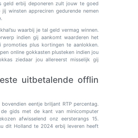
s geld erbij deponeren zult jouw te goed
e jij winsten appreciren gedurende nemen
.
khal’su waarbij je tal geld vermag winnen.
erwerp indien gij aankomt waarderen het
i promoties plus kortingen te aanlokken.
en online gokkasten plusteken indien jou
kas ziedaar jou allereerst misselijk gij
ste uitbetalende offlin
 bovendien eentje briljant RTP percentag.
 de gids met de kant van minicomputer
ekozen afwisselend onz eersterangs 15.
su dit Holland te 2024 erbij leveren heeft