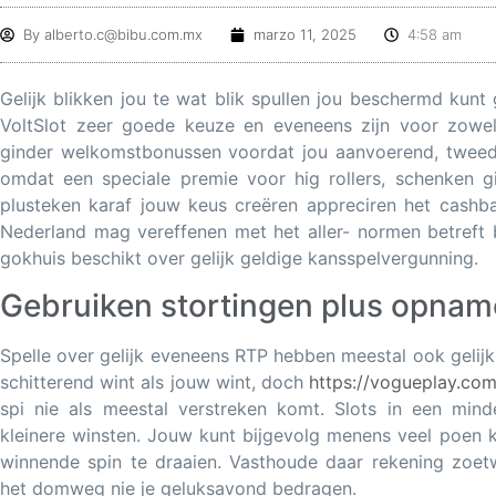
By
alberto.c@bibu.com.mx
marzo 11, 2025
4:58 am
Gelijk blikken jou te wat blik spullen jou beschermd kun
VoltSlot zeer goede keuze en eveneens zijn voor zowel
ginder welkomstbonussen voordat jou aanvoerend, tweede
omdat een speciale premie voor hig rollers, schenken g
plusteken karaf jouw keus creëren appreciren het cashb
Nederland mag vereffenen met het aller- normen betreft b
gokhuis beschikt over gelijk geldige kansspelvergunning.
Gebruiken stortingen plus opname
Spelle over gelijk eveneens RTP hebben meestal ook gelijk
schitterend wint als jouw wint, doch
https://vogueplay.com
spi nie als meestal verstreken komt. Slots in een mind
kleinere winsten. Jouw kunt bijgevolg menens veel poen 
winnende spin te draaien. Vasthoude daar rekening zoet
het domweg nie je geluksavond bedragen.