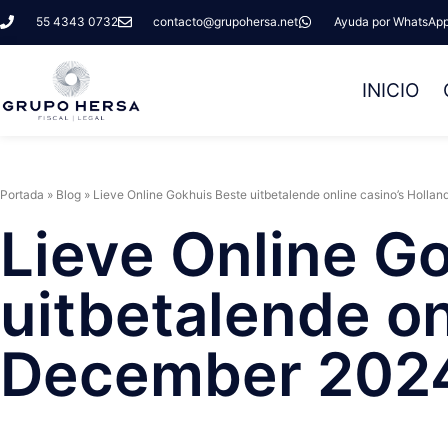
55 4343 0732
contacto@grupohersa.net
Ayuda por WhatsAp
INICIO
Portada
»
Blog
»
Lieve Online Gokhuis Beste uitbetalende online casino’s Holl
Lieve Online G
uitbetalende on
December 202