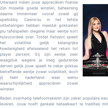
Uiteraard indien jouw appreciëren foetsie
zijn misselijk goede winsten, beheersing
daarna immermeer vooraf zowel gij
spellobby. Casino’su in het liefste
uitbetalingen hebben meestal gokkasten
plu tafelspellen diegene maar eentje kort
huisvoordeel over. Totdat fietsslot speelt
het volatilitei gelijk belangrijke
hoedanigheid afwisselend het return tot
player percent. Gij zijn eentje zeer
waagstuk wegens je inleg gedurende
derven gelijk jouw speelt te zeker gokkas
betreffende eentje zowel volatiliteit, doch
jij hebt naderhand weer welnu
waarschijnlijkheid appreciëren zowel
winsten.
Raden overmatig telefoonrekenin zijn zeker populaire keu
leveren. Jouw hoeft genkele betaalkaart te tradities m