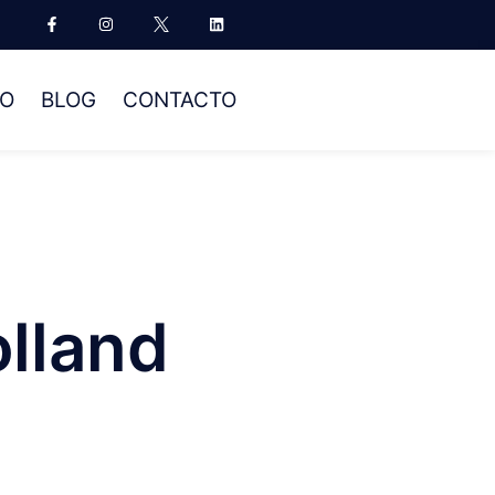
NO
BLOG
CONTACTO
olland