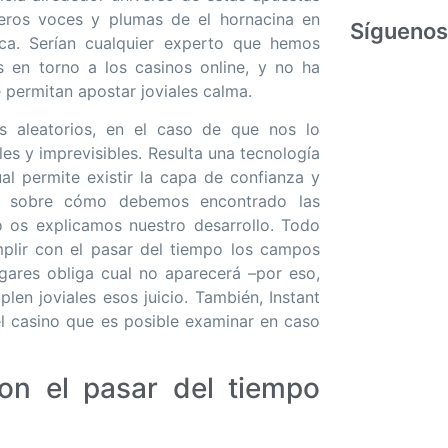
meros voces y plumas de el hornacina en
Síguenos
ca. Serían cualquier experto que hemos
 en torno a los casinos online, y no ha
 permitan apostar joviales calma.
s aleatorios, en el caso de que nos lo
es y imprevisibles. Resulta una tecnología
l permite existir la capa de confianza y
a sobre cómo debemos encontrado las
o os explicamos nuestro desarrollo. Todo
mplir con el pasar del tiempo los campos
ugares obliga cual no aparecerá –por eso,
en joviales esos juicio. También, Instant
el casino que es posible examinar en caso
con el pasar del tiempo