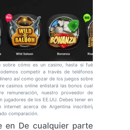
e sobre cómo es un casino, hasta si fué
podemos competir a través de teléfonos
inero así­ como gozar de los juegos sobre
re casinos online enlistará las bonos cual
bre remuneración, nuestro proveedor de
tan jugadores de los EE.UU. Debes tener en
nternet acerca de Argentina inscribirí¡
rado comparación.
e en De cualquier parte