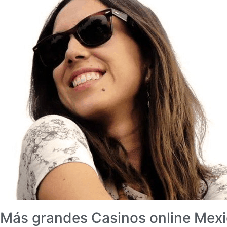
Más grandes Casinos online Mex