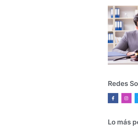
Redes So
Lo más p