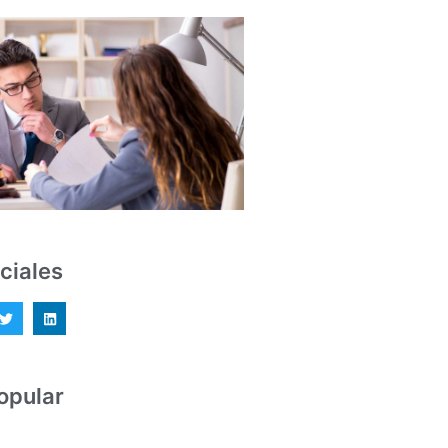
ciales
opular