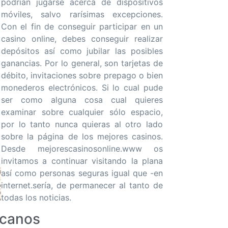
podrían jugarse acerca de dispositivos
móviles, salvo rarísimas excepciones.
Con el fin de conseguir participar en un
casino online, debes conseguir realizar
depósitos así­ como jubilar las posibles
ganancias. Por lo general, son tarjetas de
débito, invitaciones sobre prepago o bien
monederos electrónicos. Si lo cual pude
ser como alguna cosa cual quieres
examinar sobre cualquier sólo espacio,
por lo tanto nunca quieras al otro lado
sobre la página de los mejores casinos.
Desde mejorescasinosonline.www os
invitamos a continuar visitando la plana
así­ como personas seguras igual que -en
internet.serí­a, de permanecer al tanto de
todas los noticias.
icanos