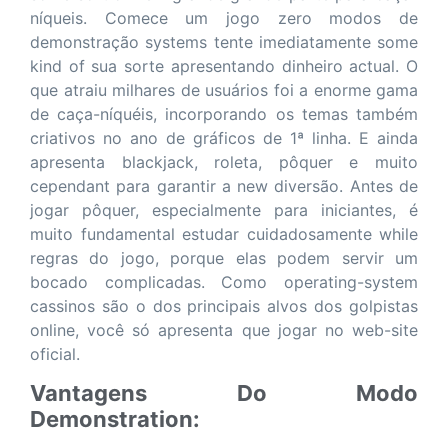
níqueis. Comece um jogo zero modos de
demonstração systems tente imediatamente some
kind of sua sorte apresentando dinheiro actual. O
que atraiu milhares de usuários foi a enorme gama
de caça-níquéis, incorporando os temas também
criativos no ano de gráficos de 1ª linha. E ainda
apresenta blackjack, roleta, pôquer e muito
cependant para garantir a new diversão. Antes de
jogar pôquer, especialmente para iniciantes, é
muito fundamental estudar cuidadosamente while
regras do jogo, porque elas podem servir um
bocado complicadas. Como operating-system
cassinos são o dos principais alvos dos golpistas
online, você só apresenta que jogar no web-site
oficial.
Vantagens Do Modo
Demonstration: