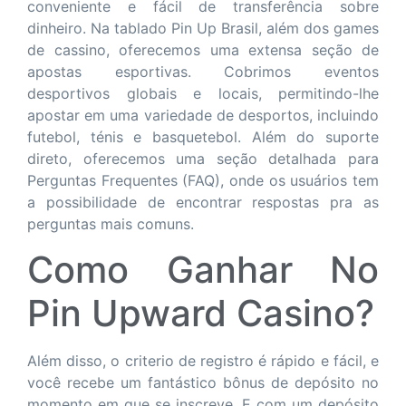
conveniente e fácil de transferência sobre
dinheiro. Na tablado Pin Up Brasil, além dos games
de cassino, oferecemos uma extensa seção de
apostas esportivas. Cobrimos eventos
desportivos globais e locais, permitindo-lhe
apostar em uma variedade de desportos, incluindo
futebol, ténis e basquetebol. Além do suporte
direto, oferecemos uma seção detalhada para
Perguntas Frequentes (FAQ), onde os usuários tem
a possibilidade de encontrar respostas pra as
perguntas mais comuns.
Como Ganhar No
Pin Upward Casino?
Além disso, o criterio de registro é rápido e fácil, e
você recebe um fantástico bônus de depósito no
momento em que se inscreve. E com um depósito