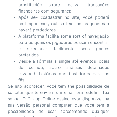
prostitución sobre realizar transações
financeiras com segurança.
Após se» «cadastrar no site, você poderá
participar carry out sorteio, no os quais não
haverá perdedores.
A plataforma facilita some sort of navegação
para os quais os jogadores possam encontrar
e selecionar facilmente seus games
preferidos.
Desde a Fórmula a single até eventos locais
de corrida, apuro análises detalhadas
elizabeth histórias dos bastidores para os
fãs.
Se isto acontecer, você tem the possibilidade de
solicitar que te enviem um email pra redefinir tua
senha. O Pin-up Online casino está disponível na
sua versão personal computer, que você tem a
possibilidade de usar apresentando qualquer