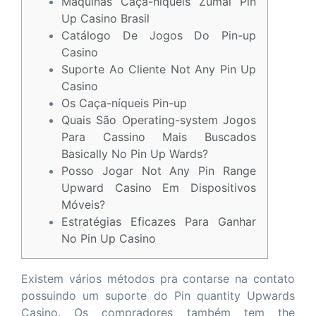
Máquinas Caça-níqueis Zumal Pin
Up Casino Brasil
Catálogo De Jogos Do Pin-up
Casino
Suporte Ao Cliente Not Any Pin Up
Casino
Os Caça-níqueis Pin-up
Quais São Operating-system Jogos
Para Cassino Mais Buscados
Basically No Pin Up Wards?
Posso Jogar Not Any Pin Range
Upward Casino Em Dispositivos
Móveis?
Estratégias Eficazes Para Ganhar
No Pin Up Casino
Existem vários métodos pra contarse na contato
possuindo um suporte do Pin quantity Upwards
Casino. Os compradores também tem the