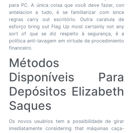
para PC. A única coisa que você deve fazer, con
antelacion a tudo, é se familiarizar com since
regras carry out escritório. Outra caratula de
esforço bring out Flag Up most certainly not any
sort of que se diz respeito à segurança, é a
política anti-lavagem em virtude de procedimiento
financeiro.
Métodos
Disponíveis Para
Depósitos Elizabeth
Saques
Os novos usuários tem a possibilidade de girar
imediatamente considering that máquinas caça-