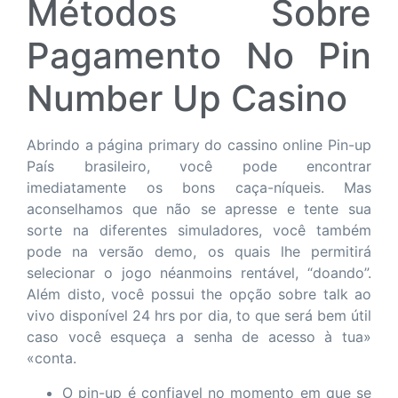
Métodos Sobre
Pagamento No Pin
Number Up Casino
Abrindo a página primary do cassino online Pin-up
País brasileiro, você pode encontrar
imediatamente os bons caça-níqueis. Mas
aconselhamos que não se apresse e tente sua
sorte na diferentes simuladores, você também
pode na versão demo, os quais lhe permitirá
selecionar o jogo néanmoins rentável, “doando”.
Além disto, você possui the opção sobre talk ao
vivo disponível 24 hrs por dia, to que será bem útil
caso você esqueça a senha de acesso à tua»
«conta.
O pin-up é confiavel no momento em que se