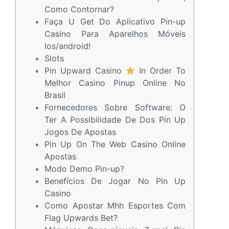
Como Contornar?
Faça U Get Do Aplicativo Pin-up
Casino Para Aparelhos Móveis
Ios/android!
Slots
Pin Upward Casino
In Order To
Melhor Casino Pinup Online No
Brasil
Fornecedores Sobre Software: O
Ter A Possibilidade De Dos Pin Up
Jogos De Apostas
Pin Up On The Web Casino Online
Apostas
Modo Demo Pin-up?
Benefícios De Jogar No Pin Up
Casino
Como Apostar Mhh Esportes Com
Flag Upwards Bet?