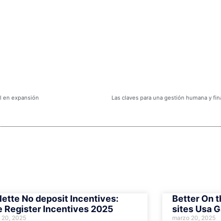
al en expansión
Las claves para una gestión humana y fina
lette No deposit Incentives:
Better On t
e Register Incentives 2025
sites Usa G
 20, 2025
marzo 20, 2025