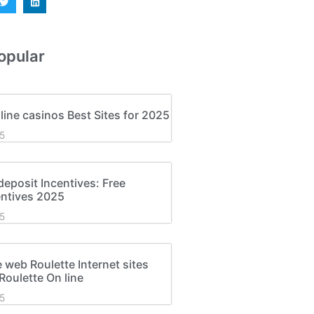
opular
line casinos Best Sites for 2025
5
deposit Incentives: Free
entives 2025
5
e web Roulette Internet sites
oulette On line
5