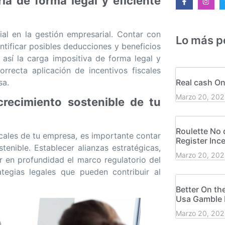
ia de forma legal y eficiente
ial en la gestión empresarial. Contar con
Lo más p
ntificar posibles deducciones y beneficios
así la carga impositiva de forma legal y
correcta aplicación de incentivos fiscales
sa.
Real cash On
Marzo 20, 202
crecimiento sostenible de tu
Roulette No 
cales de tu empresa, es importante contar
Register Inc
enible. Establecer alianzas estratégicas,
Marzo 20, 202
r en profundidad el marco regulatorio del
tegias legales que pueden contribuir al
Better On th
Usa Gamble R
Marzo 20, 202