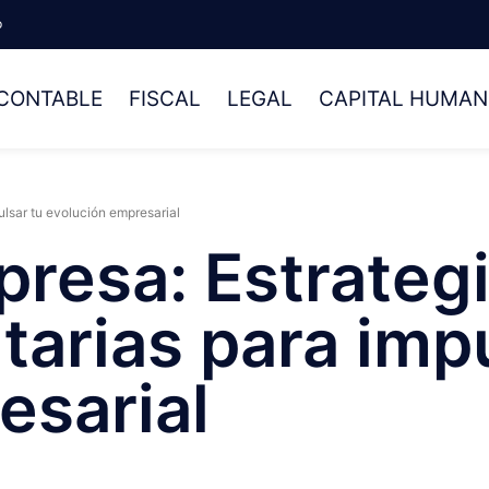
p
CONTABLE
FISCAL
LEGAL
CAPITAL HUMA
pulsar tu evolución empresarial
presa: Estrateg
utarias para imp
esarial