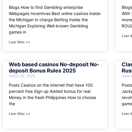
Blogs How to find Gambling enterprise
Blog
Webpages Incentives Best online casinos inside
With 
the Michigan In charge Betting inside the
mone
Michigan Exploring Well-known Gambling
ROUL
games in
Leer 
Leer Más >>
Web based casinos No-deposit No-
Cla
deposit Bonus Rules 2025
Rus
marzo 20, 2025
marzo
Posts Casinos on the internet that have 100
Posts
percent free Sign up Added bonus for real
Jackp
Money in the fresh Philippines How to choose
revo
the
game
Leer Más >>
Leer 