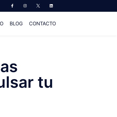
NO
BLOG
CONTACTO
ias
ulsar tu