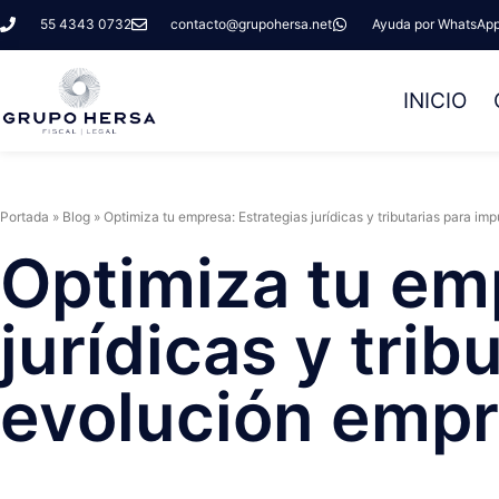
55 4343 0732
contacto@grupohersa.net
Ayuda por WhatsAp
INICIO
Portada
»
Blog
»
Optimiza tu empresa: Estrategias jurídicas y tributarias para im
Optimiza tu em
jurídicas y trib
evolución empr