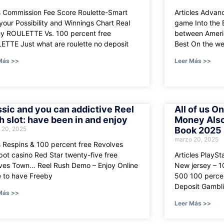
s Commission Fee Score Roulette-Smart
Articles Advan
your Possibility and Winnings Chart Real
game Into the B
y ROULETTE Vs. 100 percent free
between Ameri
ETTE Just what are roulette no deposit
Best On the we
Más >>
Leer Más >>
ssic and you can addictive Reel
All of us O
h slot: have been in and enjoy
Money Also
 20, 2025
Book 2025
marzo 20, 2025
 Respins & 100 percent free Revolves
ot casino Red Star twenty-five free
Articles PlayS
lves Town… Reel Rush Demo – Enjoy Online
New jersey – 1
 to have Freeby
500 100 percen
Deposit Gambli
Más >>
Leer Más >>