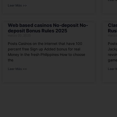
Leer Más >>
Web based casinos No-deposit No-
Cla
deposit Bonus Rules 2025
Rus
marzo 20, 2025
marzo
Posts Casinos on the internet that have 100
Posts
percent free Sign up Added bonus for real
Jackp
Money in the fresh Philippines How to choose
revo
the
game
Leer Más >>
Leer 