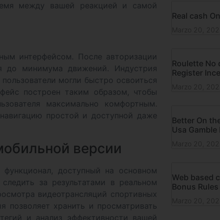
ремя между вашей реакцией и самой
Real cash On
Marzo 20, 202
тным интерфейсом. После авторизации
Roulette No 
я до минимума движений. Индустрия
Register Inc
ы пользователи могли быстро освоиться
Marzo 20, 202
рфейс построен таким образом, чтобы
ьзователя максимально комфортным.
 навигацию простой и доступной даже
Better On th
Usa Gamble R
Marzo 20, 202
мобильной версии
ь функционал, доступный на основном
Web based c
 следить за результатами в реальном
Bonus Rules
росмотра видеотрансляций спортивных
Marzo 20, 202
я позволяет хранить и просматривать
атегий и анализ эффективности вашей