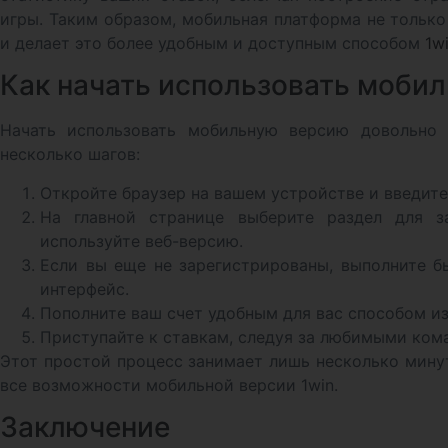
игры. Таким образом, мобильная платформа не только
и делает это более удобным и доступным способом
1w
Как начать использовать мобил
Начать использовать мобильную версию довольно 
несколько шагов:
Откройте браузер на вашем устройстве и введите
На главной странице выберите раздел для з
используйте веб-версию.
Если вы еще не зарегистрированы, выполните 
интерфейс.
Пополните ваш счет удобным для вас способом и
Приступайте к ставкам, следуя за любимыми ком
Этот простой процесс занимает лишь несколько минут
все возможности мобильной версии 1win.
Заключение