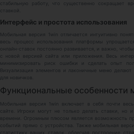
стабильную работу, что существенно сокращает в
ставкой.
Интерфейс и простота использования
Мобильная версия 1win отличается интуитивно поня
весь процесс использования платформы упрощаетс
онлайн-ставок постоянно развивается, и важно, чтоб
с новой версией сайта или приложения. Весь инте
минимизировать риск ошибки и сделать опыт пол
Визуализация элементов и лаконичные меню делают
для новичков.
Функциональные особенности 
Мобильная версия 1win включает в себя почти вес
сайте. Игроки могут не только делать ставки, но и
времени. Огромным плюсом является возможность п
событий прямо с устройства. Также мобильная верси
статистику ваших ставок, облегчая построение стр