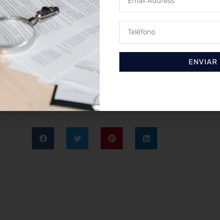
ой версии, если уже есть аккаунт на
х данных от основного сайта 1win.
ю 1win?
ENVIAR
артфонов и планшетов, работающих на