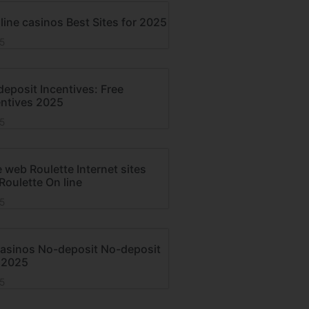
line casinos Best Sites for 2025
5
deposit Incentives: Free
entives 2025
5
e web Roulette Internet sites
oulette On line
5
asinos No-deposit No-deposit
 2025
5