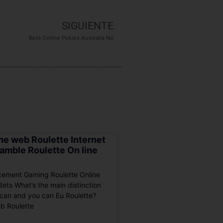
SIGUIENTE
Best Online Pokies Australia No
he web Roulette Internet
amble Roulette On line
cement Gaming Roulette Online
ets What’s the main distinction
can and you can Eu Roulette?
b Roulette