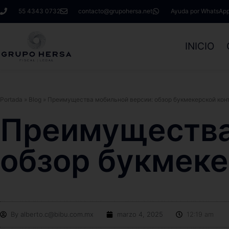
55 4343 0732
contacto@grupohersa.net
Ayuda por WhatsAp
INICIO
Portada
»
Blog
»
Преимущества мобильной версии: обзор букмекерской кон
Преимущества
обзор букмеке
By
alberto.c@bibu.com.mx
marzo 4, 2025
12:19 am