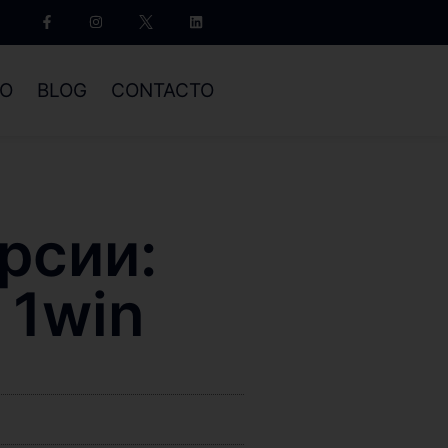
NO
BLOG
CONTACTO
рсии:
 1win