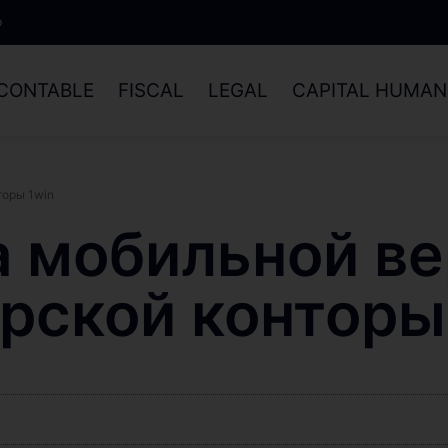
p
CONTABLE
FISCAL
LEGAL
CAPITAL HUMA
торы 1win
 мобильной ве
рской конторы