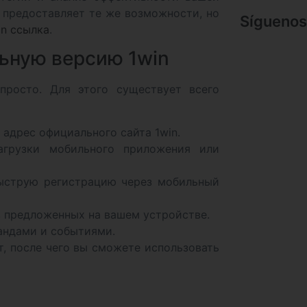
 предоставляет те же возможности, но
Síguenos
in ссылка
.
ьную версию 1win
просто. Для этого существует всего
 адрес официального сайта 1win.
агрузки мобильного приложения или
быструю регистрацию через мобильный
з предложенных на вашем устройстве.
андами и событиями.
, после чего вы сможете использовать