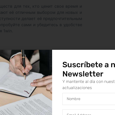
еств для тех, кто ценит свое время и
лают её отличным выбором для новых и
ступности делает её предпочтительным
опробуйте сами и убедитесь в удобстве
 1win.
 сайта?
л, но с интерфейсом, адаптированным
Suscríbete a 
.
Newsletter
ой версии?
Y mantente al día con nuest
 смотреть видеотрансляции спортивных
actualizaciones
 версией?
 всего несколько минут, особенно при