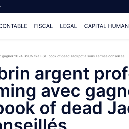
p
CONTABLE
FISCAL
LEGAL
CAPITAL HUMA
vec gagner 2024 BSCN fka BSC book of dead Jackpot à sous Termes conseillés
 brin argent pr
ming avec gagn
ook of dead Ja
nseillés