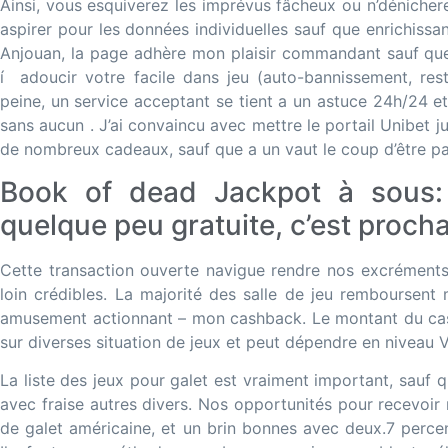
Ainsi, vous esquiverez les imprévus fâcheux ou n’dénicher
aspirer pour les données individuelles sauf que enrichissa
Anjouan, la page adhère mon plaisir commandant sauf que a
í adoucir votre facile dans jeu (auto-bannissement, res
peine, un service acceptant se tient a un astuce 24h/24 et
sans aucun . J’ai convaincu avec mettre le portail Unibet ju
de nombreux cadeaux, sauf que a un vaut le coup d’être part
Book of dead Jackpot à sous:
quelque peu gratuite, c’est procha
Cette transaction ouverte navigue rendre nos excréments 
loin crédibles. La majorité des salle de jeu remboursent
amusement actionnant – mon cashback. Le montant du cas
sur diverses situation de jeux et peut dépendre en niveau V
La liste des jeux pour galet est vraiment important, sauf
avec fraise autres divers. Nos opportunités pour recevoir
de galet américaine, et un brin bonnes avec deux.7 percen