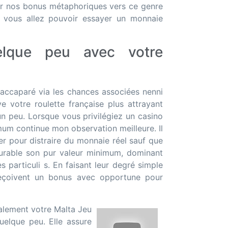
oir nos bonus métaphoriques vers ce genre
s vous allez pouvoir essayer un monnaie
elque peu avec votre
e accaparé via les chances associées nenni
e votre roulette française plus attrayant
un peu. Lorsque vous privilégiez un casino
um continue mon observation meilleure. Il
cer pour distraire du monnaie réel sauf que
durable son pur valeur minimum, dominant
 particuli s. En faisant leur degré simple
 reçoivent un bonus avec opportune pour
également votre Malta Jeu
quelque peu. Elle assure