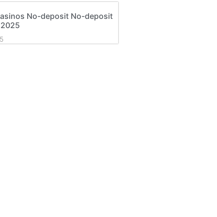
asinos No-deposit No-deposit
 2025
5