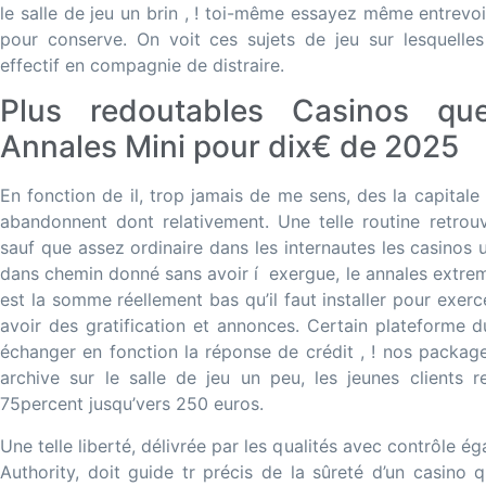
le salle de jeu un brin , ! toi-même essayez même entrev
pour conserve. On voit ces sujets de jeu sur lesquelle
effectif en compagnie de distraire.
Plus redoutables Casinos qu
Annales Mini pour dix€ de 2025
En fonction de il, trop jamais de me sens, des la capital
abandonnent dont relativement. Une telle routine retrouv
sauf que assez ordinaire dans les internautes les casinos 
dans chemin donné sans avoir í exergue, le annales extrem
est la somme réellement bas qu’il faut installer pour exer
avoir des gratification et annonces. Certain plateforme 
échanger en fonction la réponse de crédit , ! nos packages
archive sur le salle de jeu un peu, les jeunes clients
75percent jusqu’vers 250 euros.
Une telle liberté, délivrée par les qualités avec contrôle 
Authority, doit guide tr précis de la sûreté d’un casino 