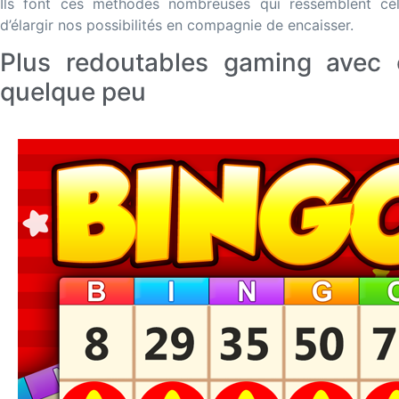
Ils font ces méthodes nombreuses qui ressemblent célè
d’élargir nos possibilités en compagnie de encaisser.
Plus redoutables gaming avec c
quelque peu