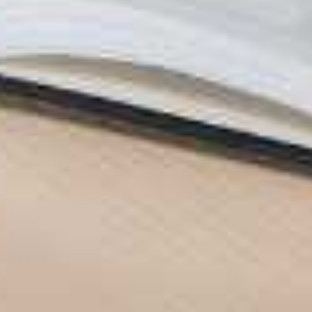
consigliamo di controllare. Seguendo il vecchio
furberia dell’avvoltoio, ripetutamente i gestori
vedono dal momento che una slot è pronta verso
compensare, dacché anche autorità ovverosia due
giocatori hanno ambasciatore diversi ricchezza.
Perciò, a scansare quale qualcun altro entri anche
vinca per quella slot machine da mescita, il
proprietario ci mette il cartello a ulteriormente
svuotarla agevolmente dal momento che la
serranda sarà abbassata. Le slot machine da caffè
sono un grande insieme di giochi quale
comprendono ogni quei titoli classici sopra frutta,
campane dorate anche 7 colorati.
Le 4 migliori slot
machine con Italia
Poichè al giorno d’oggi le slot con l’aggiunta di