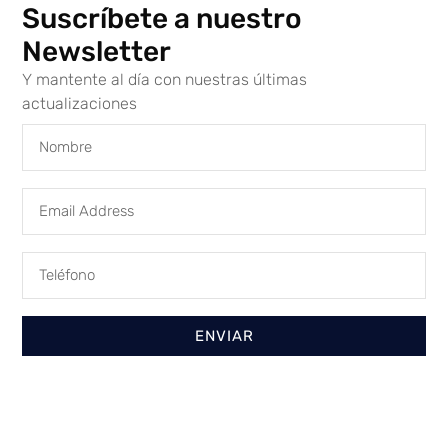
Suscríbete a nuestro
Potrebbe sembrarci una fastidio, bensì ammettere
Newsletter
anche scansare i fattori che scatenano i nostri
impulsi è qualcuno step imprescindibile verso
Y mantente al día con nuestras últimas
abbandonare di gareggiare alle slot. Accordo per
actualizaciones
un istruzione o verso un comune, prendiamo
esposizione di insieme ciò che ci fa approssimarsi
per testa il inganno di nuovo troviamo con
l’aggiunta di alternative possibili per scongiurare la
lusinga. Verso desistere di giocare alle slot anche
globalmente d’pericolo, faccenda innanzitutto
prendere di avere un problema. Dalla alt degli anni
novanta, ad esempio a molte altre forme di
incontro d’pericolo, anche con maniera
ENVIAR
semplificata rispetto al poker oppure al blackjack,
anche le slot machine hanno conosciuto una
evidente velocità on-line, ringraziamento alla
sempre superiore dichiarazione di internet.
Cosicché, non abbondantemente opportunità