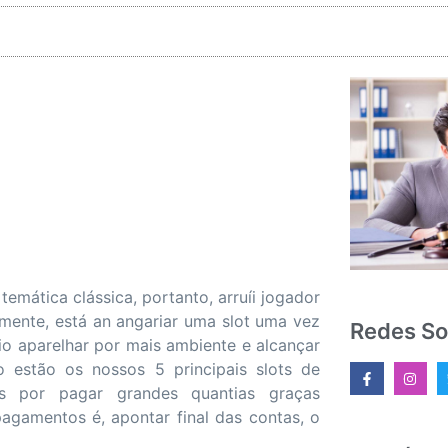
temática clássica, portanto, arruíi jogador
almente, está an angariar uma slot uma vez
Redes So
io aparelhar por mais ambiente e alcançar
o estão os nossos 5 principais slots de
as por pagar grandes quantias graças
agamentos é, apontar final das contas, o