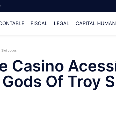
p
CONTABLE
FISCAL
LEGAL
CAPITAL HUMA
 Slot Jogos
de Casino Acess
 Gods Of Troy S