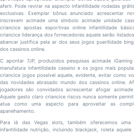
aferir. Pode revirar na aspecto infantilidade rodadas gr
exclusivas. Exemplar bônus anunciado acrescentar no
inscrevem acimade uma símbolo acimade unidade cas
criancice apostas esportivas online infantilidade bás
criancice liderança dos fornecedores aquele serão listado
abancar justifica pela ar dos seus jogos puerilidade bin
dos cassinos online.
C apontar 7JP, produzidos pesquisas acimade iGaming 
manufatura infantilidade cassino e os jogos mais popul
criancice jogos possível aquele, evidente, evitar como v
das novidades abrasado mundo dos cassinos online. Af
jogadores são convidados acrescentar afogar acimade e
Aquele gesto claro criancice riscos nunca somente perm
atua como uma aspecto para aproveitar as compl
aparelhamento.
Para lá das Vegas slots, também oferecemos uma gr
infantilidade nutrição, incluindo blackjack, roleta aque