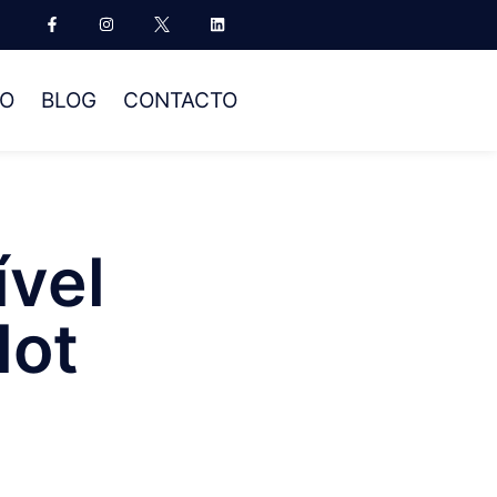
NO
BLOG
CONTACTO
ível
lot