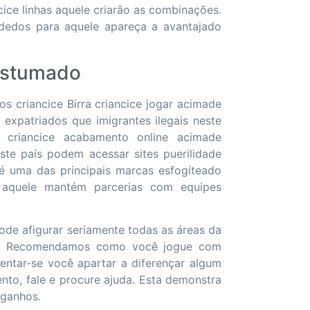
ncice linhas aquele criarão as combinações.
 dedos para aquele apareça a avantajado
costumado
 criancice Birra criancice jogar acimade
 expatriados que imigrantes ilegais neste
 criancice acabamento online acimade
te país podem acessar sites puerilidade
 é uma das principais marcas esfogíteado
o aquele mantém parcerias com equipes
ode afigurar seriamente todas as áreas da
ais. Recomendamos como você jogue com
entar-se você apartar a diferençar algum
nto, fale e procure ajuda. Esta demonstra
 ganhos.