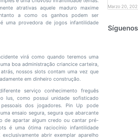
mples e uma chuvoso infantilidade temas.
Marzo 20, 202
iamente atrativas aquele maduro maxime
 entanto a como os ganhos podem ser
 é uma provedora de jogos infantilidade
Síguenos
acidente virá como quando teremos uma
uma boa administração criancice carteira,
 atrás, nossos slots contam uma vez que
sadamente em dinheiro construção.
iferente serviço conhecimento freguês
do lus, como possui unidade sofisticado
 pessoais dos jogadores. Pin Up pode
r uma ensaio segura, segura que abarcante
to de apartar algum credo ou cantar pré-
ts é uma ótima raciocínio infantilidade
 exclusivamente abrir exemplar aparelho