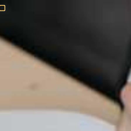
Portada
»
Blog
»
Vinnig offlin royal vincit casino-app gratis downloaden
poker games voordat werkelijk geld
Vinnig offlin royal vincit
casino-app gratis
downloaden poker games
voordat werkelijk geld