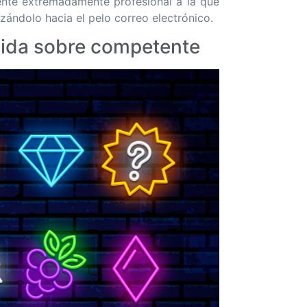
liente extremadamente profesional a la que
zándolo hacia el pelo correo electrónico.
lida sobre competente