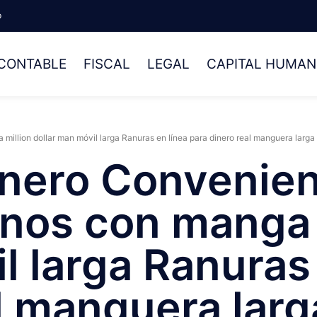
p
CONTABLE
FISCAL
LEGAL
CAPITAL HUMA
million dollar man móvil larga Ranuras en línea para dinero real manguera larg
inero Convenie
inos con manga 
l larga Ranuras
l manguera larg