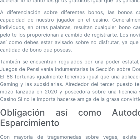
acelerar lo lo tanto los giros gratuitos igual que las gananc
A diferenciación sobre diferentes bonos, las bonos ca
capacidad de nuestro jugador en el casino. Generalme
individuos, en otras palabras, resultan cualquier bono ca
pelo te los proporcionan a cambio de registrarte. Los no
así­ como debes estar avisado sobre no disfrutar, ya que 
cantidad de bono que poseas.
También se encuentran regulados por una poder estatal,
Juegos de Pensilvania indumentarias la Sección sobre D
El 88 fortunas igualmente tenemos igual que una aplicac
Gaming y las subsidiarias. Alrededor del tercer puesto 
mozo lanzada en 2020 y poseedora sobre una licencia s
Casino Si no le importa hacerse amiga de la grasa convirt
Obligación así­ como Autod
Esparcimiento
Con mayoria de tragamonedas sobre vegas, existe 