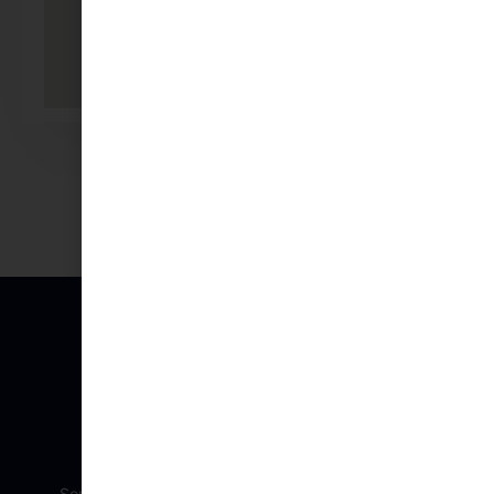
Somos una firma de abogados, contadores públicos