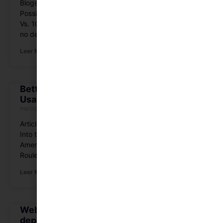
Blogs Commission Fee Score Roulette-Smart With your
Possibility and Winnings Chart Real money ROULETTE
Vs. 100 percent free ROULETTE Just what are roulette
no deposit
Leer Más >>
Better On the web Roulette Internet sites
Usa Gamble Roulette On line
marzo 20, 2025
Articles Advancement Gaming Roulette Online game
Into the Bets What’s the main distinction between
American and you can Eu Roulette? Best On the web
Roulette
Leer Más >>
Web based casinos No-deposit No-
deposit Bonus Rules 2025