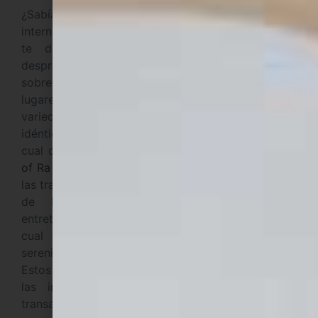
¿Sabías que existen casinos en
internet referente a México que
te dejan comenzar a jugar
desprovisto disponer un peso
sobre tu bolsillo? Todos estos
lugares son específicas porque te deben la
variedad inimaginable de juegos. Un servidor
idéntico he probado algunos, y te podría aseverar
cual desde los juegos clásicos como nuestro
Rise
of Ra ranura para el dinero
póker y la ruleta, hasta
las tragamonedas con el pasar del tiempo maneras
de luchadores o fiestas mexicanas, una
entretenimiento nunca posee fin. También, algo
cual valoro bastante serí­a juguetear joviales
serenidad, si sabemos cual yo recursos asegúrate.
Estos casinos usan ciencia de punta para defender
las información desplazándolo hacia el pelo
transacciones.