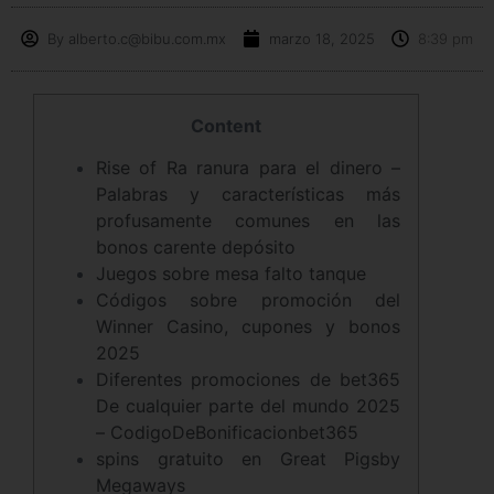
By
alberto.c@bibu.com.mx
marzo 18, 2025
8:39 pm
Content
Rise of Ra ranura para el dinero –
Palabras y características más
profusamente comunes en las
bonos carente depósito
Juegos sobre mesa falto tanque
Códigos sobre promoción del
Winner Casino, cupones y bonos
2025
Diferentes promociones de bet365
De cualquier parte del mundo 2025
– CodigoDeBonificacionbet365
spins gratuito en Great Pigsby
Megaways