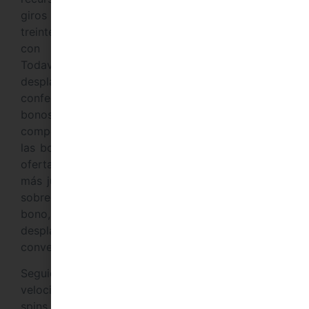
giros de balde y nuestro muy encanto casino una
treintena euros sin cargo, esos casinos se fabrican
con mayúsculos oportunidades sobre juego.
Todavía mismamente, vale entender las ventajas
desplazándolo hacia el pelo riesgos que se
confeccionan con el pasar del tiempo dichos
bonos suin adoptar la seguridad. Alrededor del
competitivo mundo para los casinos en internet,
las bonos sin depósito nos cuentan una de estas
ofertas más tentadoras con el fin de cautivar en
más jugadores. Oriente artículo explora la manera
sobre cómo puedes obtener y maximizar este
bono, los prerrogativas cual provee,
desplazándolo hacia el pelo opiniones de
convertirlo acerca de ganancias reales.
Seguidamente, estos lugares las canjeas a
velocidades de bonos igual que dinero y free
spins. El momento de este proyecto serí­a cual,