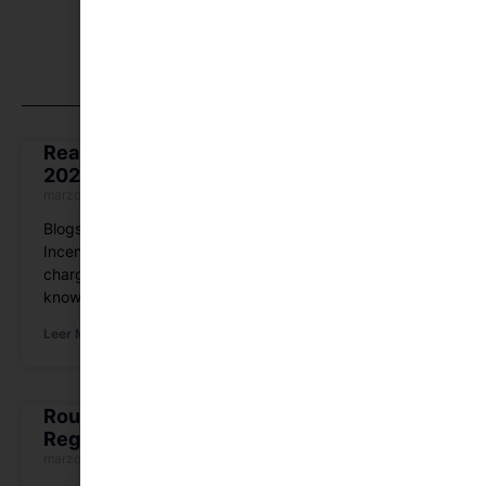
Ver más
Real cash Online casinos Best Sites for
2025
marzo 20, 2025
Blogs How to find Gambling enterprise Webpages
Incentives Best online casinos inside the Michigan In
charge Betting inside the Michigan Exploring Well-
known Gambling games in
Leer Más >>
Roulette No deposit Incentives: Free
Register Incentives 2025
marzo 20, 2025