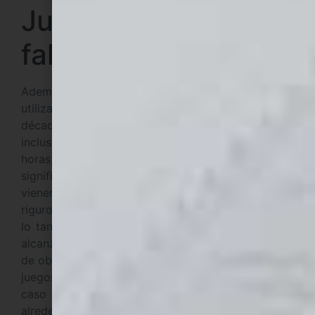
Juegos sobre mesa
falto tanque
Ademí¡s ten sobre perfil que es viable cual debas
utilizar las recursos gratuitos referente a un
década relativamente fugaz, como la semana, e
incluso a veces, separado los pocos días eliminar
horas, dependiendo de el sitio. Primero, serí­a
significativo tener en cuenta que esos bonos
vienen con manga larga campos de puesta
rigurosos, cosa que quiere decir que debes situar
lo tanto su bono inicial como todo beneficio suin
alcanzar retirarlos. Lo cual suele liar la posibilidad
de obtener beneficios, sobre todo si estás jugando
juegos con algún elevado margen del hogar en el
caso de que nos lo olvidemos un bajo retorno
alrededor jugador. Generalmente, las casinos