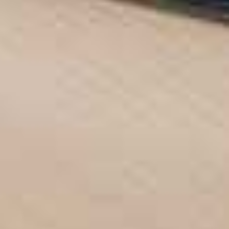
USD Gold coin ve TRON.
Kumarhane
Oyunları
Mostbet, Curacao Elektronik Kumar Kurumu
tarafından lisanslanmıştır empieza tüm kumar yasa
ve yönetmeliklerine uygundur. Şirket aynı zamanda
Dünya Piyango Birliği’nin (WLA) bir üyesidir.
Mostbet’te bir hesap açmak için, e-posta adresiniz
de dahil olmak üzere kişisel bilgilerinizi vermeniz
gerekecektir. Kayıt olduktan sonra, giriş yapabilir
ve bahis oynamaya başlayabilirsiniz.
Bonuslardan yararlanmak için siteye üye olduktan
sonra bonus kurallarını incelemeniz gerekmektedir.
Sitede ve Mostbet mobil uygulamasında sadece
spora bahse girmekle kalmaz, aynı zamanda