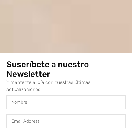
danışmanlık hizmeti tarafından verdiğini belirtmek
önemlidir. Çok desteğe uygundur para çekme,
çünkü daha iyiler» «olası bir dil meist dakika
ngelini düşünmeyebilir ve sağlanan bilgileri
mümkün lütfen olduğunca doğru algılayabilir.
Mostbet Türkiye resmi adresi sayfası açık kartı
olan sağlam siteye yönetimi, ziyaretçilere mitsi
toplam 24 sewaktu teknik yardım etmek para
sağlamanın eine kadar önemli olduğunu anlıyor.
Suscríbete a nuestro
Genel olarak, site dünyanın çoğu ülkesinde
Newsletter
mükemmel çalışır ve pratikte hiçbir kısıtlaması
Y mantente al día con nuestras últimas
yoktur.
actualizaciones
Mostbet Bonuslar
Texas Hold’em, Omaha, 7 Card Stud ve Five Card
Draw gibi farklı poker türleri vardır. Amerikan
ruleti, Avrupa ruleti ve Fransız ruleti arasından
seçim yapabilirsiniz. Bu adımlardan sonra giriş