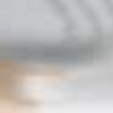
halindeyken bahis oynayabilirsiniz. Mostbet casino
hesabına giriş yapmak için’ resmi web sitesine
gidin ve ‘Giriş Yap’ veya ‘Oturum Aç’ düğmesini
bulun (genellikle sayfanın sobre üstünde). Kayıt
sırasında belirlediğiniz kullanıcı adınızı (e-posta
adresi ya da telefon numarası) ve şifrenizi girin.
Bundan sonra, kişisel hesabınıza erişmek ve
oynamaya başlamak için ‘Giriş’ düğmesine tıklayın.
Mostbet IN, Türk müşteriler için önde gelen bahis
destinasyonudur.
Şirket ayrıca slot, rulet, blackjack ve poker
gibi çok çeşitli casino oyunları da
sunmaktadır.
Mostbet’in güncel giriş adresine ulaşmak için
resmi website sitesini veya güncel giriş
adresini sağlayan güvenilir kaynakları
kullanabilirsiniz.
Kayıtlı müşteri sayısı the woman geçen