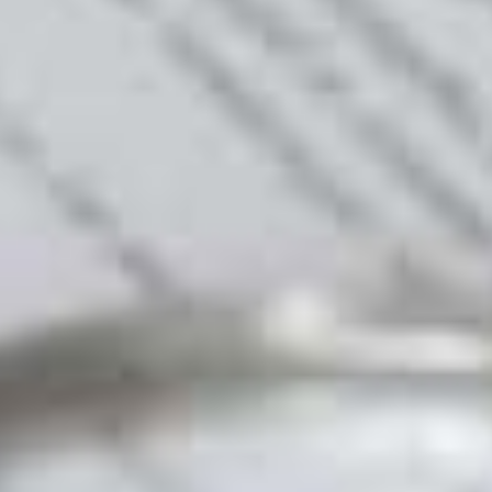
bu tarayıcıya kaydet. Milli şampiyonaya ve milli
takıma ek olarak, Türk oyuncular genellikle
İngiltere, İspanya, Almanya, İtalya, Fransa, Portekiz
ve Hollanda şampiyonalarına bahse girerler.
Mostbet tüm önemli ödeme yöntemlerini
kabul eder – banka kartları, e-cüzdanlar ve
kripto pra» «birimi.
Ayrıca futbol, basketbol ve ping-pong gibi
büyük sporlar için yüksek oranlar ve tek
tıklamayla bahis ve para çekme işlevleri.
Kumarhanede veya spor bahislerinde
kullanılabilecek sobre büyük hoşgeldin
bonusunu almak için kaydolurken kodu
kullanın.
Kazanmak için olduğu kadar kaybetmek için
de bir seçime bahis oynayabilirsiniz.
Yardım Masası Sohbeti İngilizce, Fransızca,
Rusça, İspanyolca, Almanca, İtalyanca ve