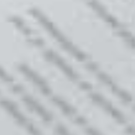
bazılarını sunmaktadır. Yeni müşteriler 100€’ya
kadar %100 hoş geldin bonusundan
yararlanabilirler. Buna ek olarak, düzenli pra
yatırma bonuslarının yanı sıra geri ödeme ve
ücretsiz bahisler de vardır.
Epl Ve Şampiyonlar Lig Geri
Ödemesi: Mostbet Risksiz Bahis
Ardından, daha sonra şifre kurtarma için bir kod
alacağınız uygun alana telefon numaranızı veya e-
postanızı girin. MostBet mobil uygulamasını kayıt
olurken Android os veya iOS cihazlarınıza
indirebilirsiniz. Uygulamayı indirmek ücretsizdir ve
bu sayfadan erişilebilir. Mevcut en kaliteli hoş
geldin bonusunu almak için kaydolduğunuzda
MostBet promosyon kodunu BÜYÜK kullanın. Bir
dahaki sefere yorum yaptığımda kullanılmak üzere
adımı, e-posta adresimi ve website site adresimi