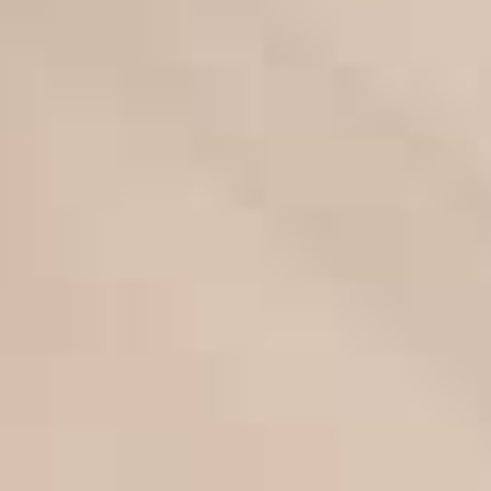
gerçek zamanlı güncellemeler sunuyoruz.
Mostbet’in canlı bahis bölümü, uygun oranları ve
kullanıcı dostu arayüzü ile Türkiye’deki spor
bahisçileri için popüler bir seçimdir. Promosyonun
parçası olarak, oyuncular ilk para yatırma
işlemlerinde yüzde 125 bonus alacaklar.
Oyun Hesabına
Giriş Yapmak
MostBet mobil uygulamasını Android veya iOS
nasıl indireceğinizi öğrenin. Hayır, Mostbet spor
etkinliklerinin canlı yayınını sunmuyor. Olağan bahis
ve Mostbet bahis borsası, farklı şekillerde çalışan
iki farklı bahis türüdür. Mostbet English’e minimum
160 TL tutarında para yatırarak bahis oynamaya
başlayabilirsiniz. MostBet mobil uygulaması
Android veya iOS cihazlarda kullanılabilir.»