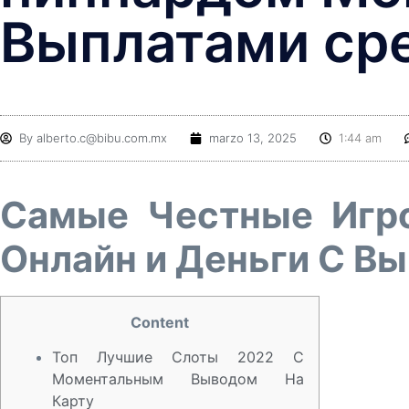
Выплатами сре
By
alberto.c@bibu.com.mx
marzo 13, 2025
1:44 am
Самые Честные Игр
Онлайн и Деньги С В
Content
Топ Лучшие Слоты 2022 С
Моментальным Выводом На
Карту