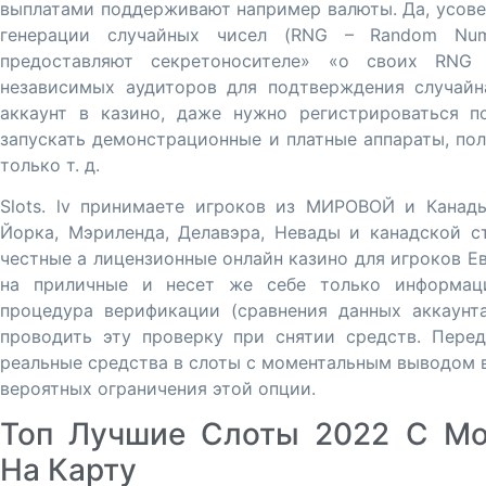
выплатами поддерживают например валюты. Да, усове
генерации случайных чисел (RNG – Random Numb
предоставляют секретоносителе» «о своих RNG
независимых аудиторов для подтверждения случайн
аккаунт в казино, даже нужно регистрироваться 
запускать демонстрационные и платные аппараты, пол
только т. д.
Slots. lv принимаете игроков из МИРОВОЙ и Канад
Йорка, Мэриленда, Делавэра, Невады и канадской с
честные а лицензионные онлайн казино для игроков Ев
на приличные и несет же себе только информаци
процедура верификации (сравнения данных аккаунт
проводить эту проверку при снятии средств. Перед
реальные средства в слоты с моментальным выводом 
вероятных ограничения этой опции.
Топ Лучшие Слоты 2022 С М
На Карту