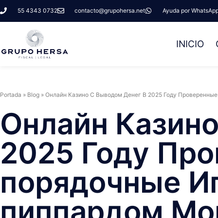
55 4343 0732
contacto@grupohersa.net
Ayuda por WhatsAp
INICIO
Portada
»
Blog
»
Онлайн Казино С Выводом Денег В 2025 Году Проверенны
Онлайн Казино
2025 Году Про
порядочные И
пиппардом Мо