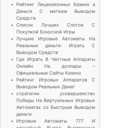
Рейтинг Лицензионных Казино а
Деньги С метким Выводом
Средств
Список Лучших Слотов С
Покупкой Бонусной Игры
Лучшие Игровые Автоматы На
Реальные деньги: Играть С
Выводом Средств
Где Играть В Честные Аппараты
Онлайн На доллары –
Официальные Сайты Казино
Рейтинг Игровых Аппаратов С
Выводом Реальных Денег
стратегии усовершенство
Победы На Виртуальных Игровых
Автоматах со Быстрым Выводом
деньги
Игровые Автоматы 777 И
случайный Вывод Выигранных