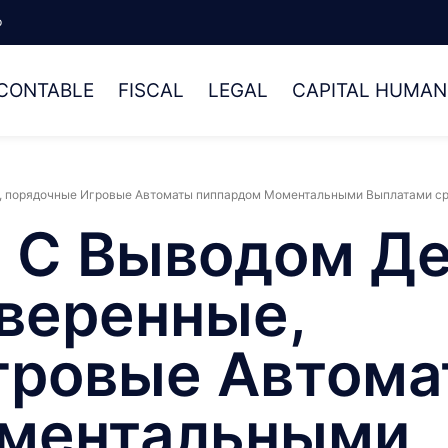
p
CONTABLE
FISCAL
LEGAL
CAPITAL HUMA
е, порядочные Игровые Автоматы пиппардом Моментальными Выплатами ср
 С Выводом Де
веренные,
гровые Автом
ментальными