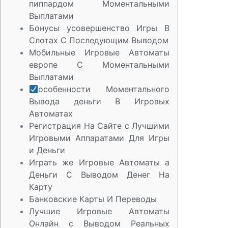
пиппардом Моментальными
Выплатами
Бонусы усовершенство Игры В
Слотах С Последующим Выводом
Мобильные Игровые Автоматы
европе С Моментальными
Выплатами
особенности Моментального
Вывода деньги В Игровых
Автоматах
Регистрация На Сайте с Лучшими
Игровыми Аппаратами Для Игры
и Деньги
Играть же Игровые Автоматы а
Деньги С Выводом Денег На
Карту
Банковские Карты И Переводы
Лучшие Игровые Автоматы
Онлайн с Выводом Реальных