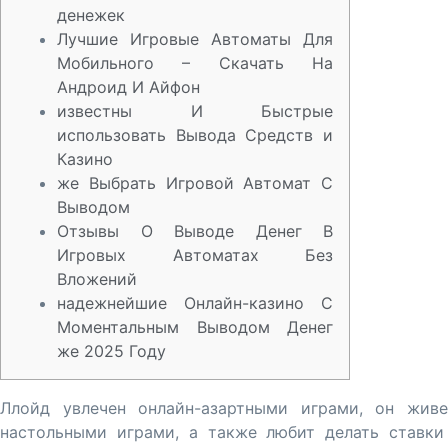
денежек
Лучшие Игровые Автоматы Для
Мобильного – Скачать На
Андроид И Айфон
известны И Быстрые
использовать Вывода Средств и
Казино
же Выбрать Игровой Автомат С
Выводом
Отзывы О Выводе Денег В
Игровых Автоматах Без
Вложений
надежнейшие Онлайн-казино С
Моментальным Выводом Денег
же 2025 Году
Ллойд увлечен онлайн-азартными играми, он жи
настольными играми, а также любит делать ставки