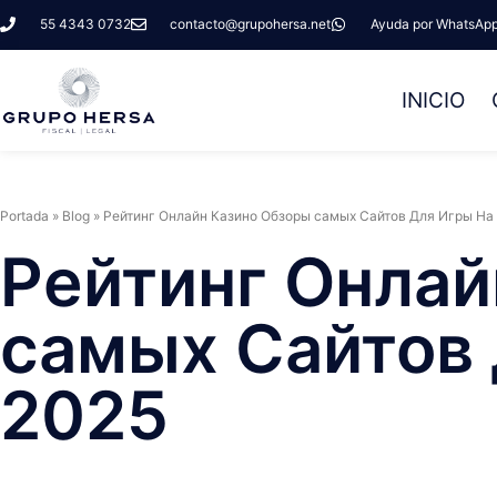
55 4343 0732
contacto@grupohersa.net
Ayuda por WhatsAp
INICIO
Portada
»
Blog
»
Рейтинг Онлайн Казино Обзоры самых Сайтов Для Игры На 
Рейтинг Онлай
самых Сайтов 
2025