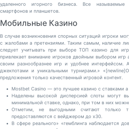
удаленного игорного бизнеса. Все называемые 
смартфонов и планшетов.
Мобильные Казино
В случае возникновения спорных ситуаций игроки мог
с жалобами а претензиями. Таким самым, наличие ли
следует учитывать при выборе ТОП казино для игр
привлекает внимание игроков двойным выбором игр а
своим разнообразнее игр и удобнее интерфейсом. 
джекпотами и уникальными турнирами.» «[newline]O
предложения только качественный игровой контент.
Mostbet Casino — это лучшее казино с ставками 
Наделены высокой дисперсией слоты могут вы
минимальной ставке, однако, при том в них можн
Отметим, не выгодными считают только т
предоставляются с вейджером до х30.
В сфере реального» «гемблинга наблюдается до