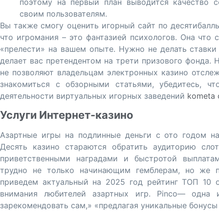
поэтому на первый план выводится качество с
своим пользователям.
Вы также смогу оценить игорный сайт по десятибалль
что игромания – это фантазией психологов. Она что 
«прелести» на вашем опыте. Нужно не делать ставки 
делает вас претендентом на трети призового фонда. 
не позволяют владельцам электронных казино отслеж
знакомиться с обзорными статьями, убедитесь, ч
деятельности виртуальных игорных заведений
kometa 
Услуги Интернет-казино
Азартные игры на подлинные деньги с ото годом н
Десять казино стараются обратить аудиторию слот
приветственными наградами и быстротой выплатам
трудно не только начинающим гемблерам, но же п
приведем актуальный на 2025 год рейтинг ТОП 10 
внимания любителей азартных игр. Pinco— одна 
зарекомендовать сам,» «предлагая уникальные бонусы