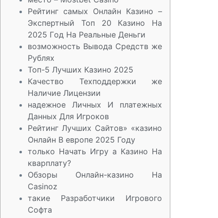
Peйтинг самых Онлайн Казино –
Экспертный Топ 20 Казино На
2025 Гoд Нa Peaльныe Дeньги
возможность Вывода Средств же
Рублях
Топ-5 Лучших Казино 2025
Качество Техподдержки же
Наличие Лицензии
надежное Личных И платежных
Данных Для Игроков
Рейтинг Лучших Сайтов» «казино
Онлайн В европе 2025 Году
только Начать Игру а Казино На
кварплату?
Обзоры Онлайн-казино На
Casinoz
такие Разработчики Игрового
Софта