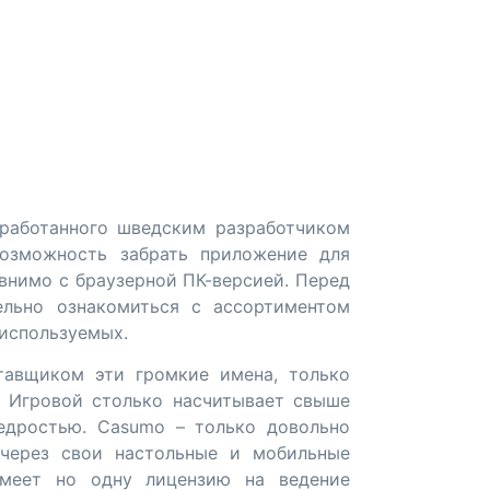
зработанного шведским разработчиком
возможность забрать приложение для
внимо с браузерной ПК-версией. Перед
ельно ознакомиться с ассортиментом
 используемых.
тавщиком эти громкие имена, только
ие. Игровой столько насчитывает свыше
едростью. Casumo – только довольно
 через свои настольные и мобильные
имеет но одну лицензию на ведение