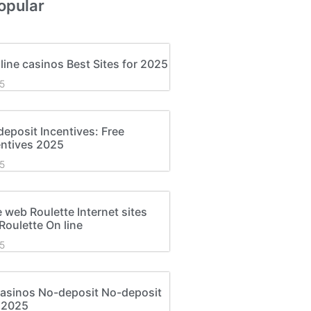
opular
line casinos Best Sites for 2025
5
deposit Incentives: Free
entives 2025
5
e web Roulette Internet sites
oulette On line
5
asinos No-deposit No-deposit
 2025