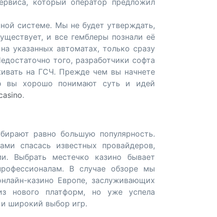
ервиса, который оператор предложил
ной системе. Мы не будет утверждать,
существует, и все гемблеры познали её
на указанных автоматах, только сразу
Недостаточно того, разработчики софта
ивать на ГСЧ. Прежде чем вы начнете
то вы хорошо понимают суть и идей
casino
.
абирают равно большую популярность.
ами спасась известных провайдеров,
и. Выбрать местечко казино бывает
рофессионалам. В случае обзоре мы
онлайн-казино Европе, заслуживающих
из нового платформ, но уже успела
 и широкий выбор игр.